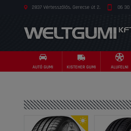
2837 Vértesszőlős, Gerecse út 2.
06 30
AUTÓ GUMI
KISTEHER GUMI
ALUFELNI