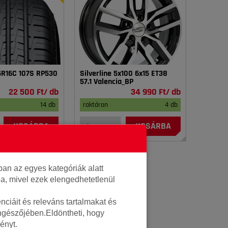
75R16C 107S RP530
Silverline 5x100 6x15 ET38
57.1 Valencia_BP
22 500 Ft/ db
34 990 Ft/ db
14 db
raktáron
4 db
KOSÁRBA
KOSÁRBA
an az egyes kategóriák alatt
lja, mivel ezek elengedhetetlenül
ciáit és releváns tartalmakat és
öngészőjében.Eldöntheti, hogy
ényt.