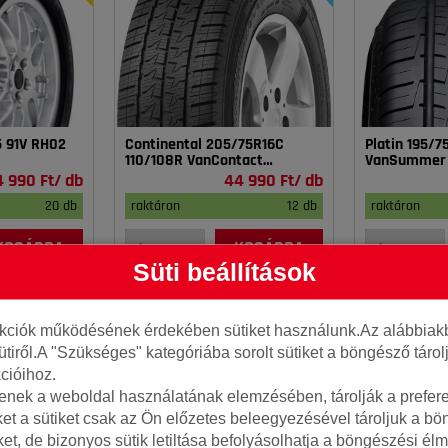
5 91V RH02
Continental 205/75R16C
Platin 195/
110/108R VanContact
VanSummer
4Season
4 990 Ft/ db
44 990 Ft/ db
20 db
raktáron
12 db
raktáron
KOSÁRBA
KOSÁRBA
Süti beállítások
nkciók működésének érdekében sütiket használunk.Az alábbiakb
ütiről.A "Szükséges" kategóriába sorolt sütiket a böngésző táro
cióihoz.
tenek a weboldal használatának elemzésében, tárolják a preferen
ket a sütiket csak az Ön előzetes beleegyezésével tároljuk a b
iket, de bizonyos sütik letiltása befolyásolhatja a böngészési élm