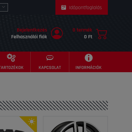
Időpontfoglalás
Bejelentkezés
0 termék
Felhasználói fiók
0 Ft
TARTOZÉKOK
KAPCSOLAT
INFORMÁCIÓK