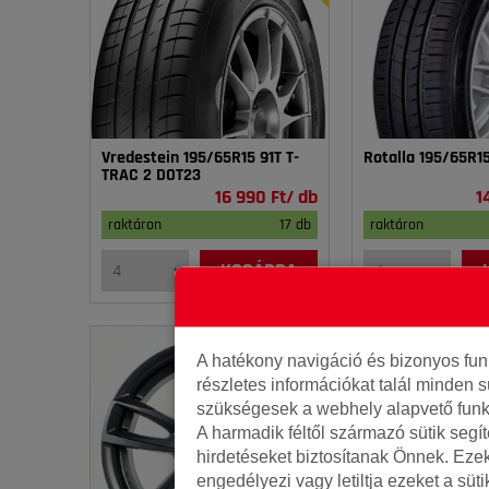
Vredestein 195/65R15 91T T-
Rotalla 195/65R1
TRAC 2 DOT23
16 990 Ft/ db
1
raktáron
17 db
raktáron
KOSÁRBA
A hatékony navigáció és bizonyos fu
részletes információkat talál minden s
szükségesek a webhely alapvető funk
A harmadik féltől származó sütik segí
hirdetéseket biztosítanak Önnek. Eze
engedélyezi vagy letiltja ezeket a süt