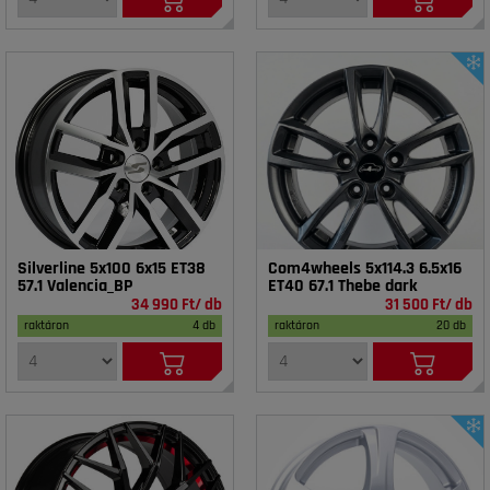
Silverline 5x100 6x15 ET38
Com4wheels 5x114.3 6.5x16
57.1 Valencia_BP
ET40 67.1 Thebe dark
34 990 Ft/ db
31 500 Ft/ db
raktáron
4 db
raktáron
20 db