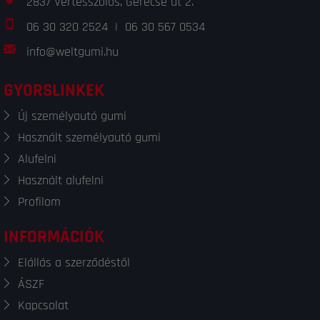
2837 Vértesszőlős, Gerecse út 2.
06 30 320 2524
|
06 30 567 0534
info@weltgumi.hu
GYORSLINKEK
Új személyautó gumi
Használt személyautó gumi
Alufelni
Használt alufelni
Profilom
INFORMÁCIÓK
Elállás a szerződéstől
ÁSZF
Kapcsolat