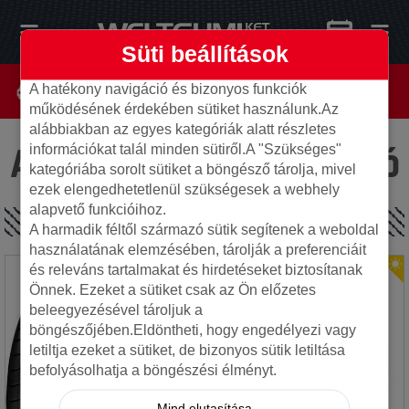
Süti beállítások
A hatékony navigáció és bizonyos funkciók
működésének érdekében sütiket használunk.Az
alábbiakban az egyes kategóriák alatt részletes
Az oldal nem található
információkat talál minden sütiről.A "Szükséges"
kategóriába sorolt sütiket a böngésző tárolja, mivel
ezek elengedhetetlenül szükségesek a webhely
alapvető funkcióihoz.
SPECIÁLIS AJÁNLATOK
A harmadik féltől származó sütik segítenek a weboldal
használatának elemzésében, tárolják a preferenciáit
és releváns tartalmakat és hirdetéseket biztosítanak
Önnek. Ezeket a sütiket csak az Ön előzetes
beleegyezésével tároljuk a
böngészőjében.Eldöntheti, hogy engedélyezi vagy
letiltja ezeket a sütiket, de bizonyos sütik letiltása
befolyásolhatja a böngészési élményt.
Mind elutasítása