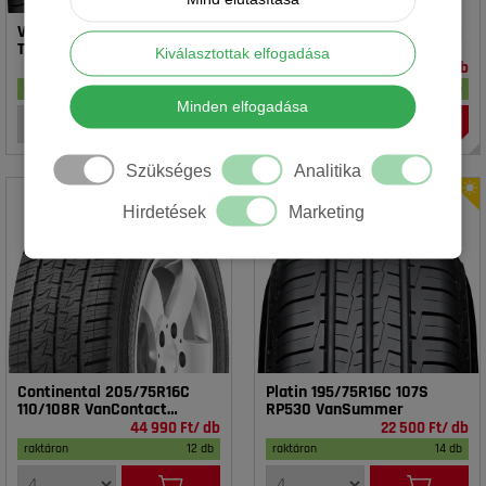
Vredestein 195/65R15 91T T-
Rotalla 195/65R15 91V RH02
TRAC 2 DOT23
Kiválasztottak elfogadása
16 990 Ft/ db
14 990 Ft/ db
raktáron
17 db
raktáron
18 db
Minden elfogadása
Szükséges
Analitika
Hirdetések
Marketing
Continental 205/75R16C
Platin 195/75R16C 107S
110/108R VanContact
RP530 VanSummer
4Season
44 990 Ft/ db
22 500 Ft/ db
raktáron
12 db
raktáron
14 db