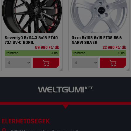
Seventy9 5x114.3 8x18 ET40
Oxxo 5x105 6x15 ET38 56.6
73.1 SV-C BGRIL
NARVI SILVER
69 990 Ft/ db
22 990 Ft/ db
raktáron
4 db
raktáron
16 db
ELÉRHETŐSÉGEK