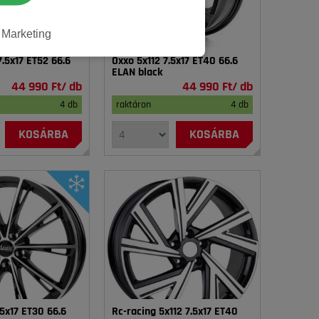
Marketing
7.5x17 ET52 66.6
Oxxo 5x112 7.5x17 ET40 66.6
ELAN black
44 990 Ft/ db
44 990 Ft/ db
4 db
raktáron
4 db
KOSÁRBA
KOSÁRBA
.5x17 ET30 66.6
Rc-racing 5x112 7.5x17 ET40