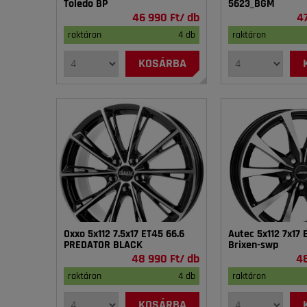
Toledo BP
5623_BGM
46 990 Ft/ db
4
raktáron
4 db
raktáron
KOSÁRBA
Oxxo 5x112 7.5x17 ET45 66.6
Autec 5x112 7x17 
PREDATOR BLACK
Brixen-swp
48 990 Ft/ db
48
raktáron
4 db
raktáron
KOSÁRBA