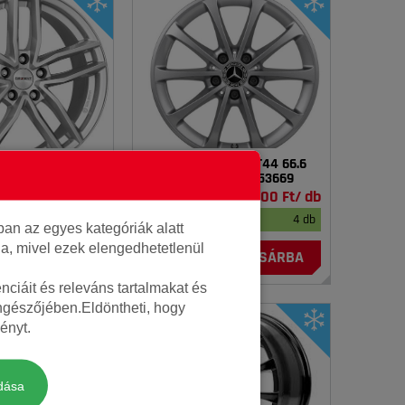
 7.5x17 ET36 66.6
Gyári 5x112 6.5x17 ET44 66.6
épséghibás
DEMO MERCEDES_253669
37 500 Ft/ db
42 500 Ft/ db
4 db
raktáron
4 db
an az egyes kategóriák alatt
lja, mivel ezek elengedhetetlenül
KOSÁRBA
KOSÁRBA
ciáit és releváns tartalmakat és
öngészőjében.Eldöntheti, hogy
ényt.
dása