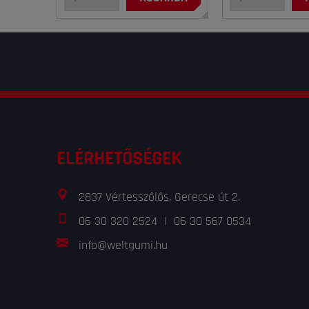
ELÉRHETŐSÉGEK
2837 Vértesszőlős, Gerecse út 2.
06 30 320 2524
|
06 30 567 0534
info@weltgumi.hu