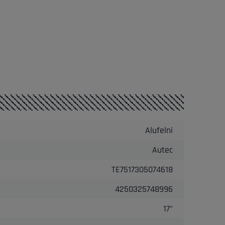
Alufelni
Autec
TE7517305074618
4250325748996
17"