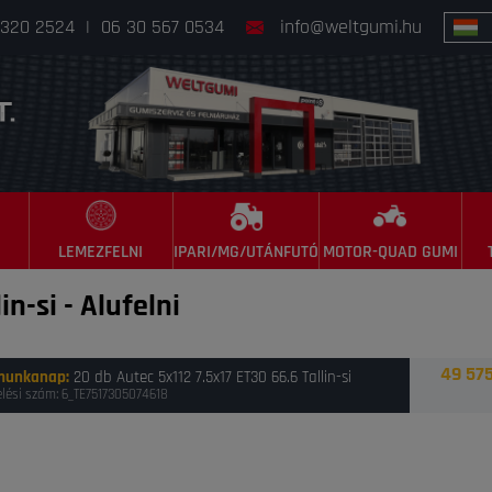
 320 2524
|
06 30 567 0534
info@weltgumi.hu
LEMEZFELNI
IPARI/MG/UTÁNFUTÓ
MOTOR-QUAD GUMI
in-si
-
Alufelni
49 575
munkanap
:
20 db Autec 5x112 7.5x17 ET30 66.6 Tallin-si
lési szám: 6_TE7517305074618