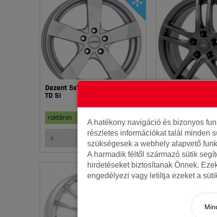
Dezent 5x112 7.5x17 ET28 66.6
Dezent 5x112 6.5x
TD SI
TZ graphite
34 990 Ft/ db
3
raktáron
8 db
raktáron
A hatékony navigáció és bizonyos fu
részletes információkat talál minden s
KOSÁRBA
szükségesek a webhely alapvető funk
A harmadik féltől származó sütik segí
hirdetéseket biztosítanak Önnek. Eze
engedélyezi vagy letiltja ezeket a süt
Mind