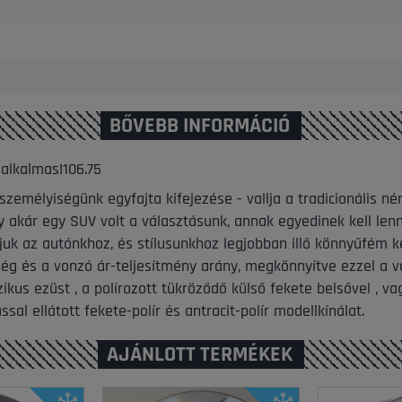
BŐVEBB INFORMÁCIÓ
s alkalmas!106.75
emélyiségünk egyfajta kifejezése - vallja a tradicionális ném
y akár egy SUV volt a választásunk, annak egyedinek kell len
tjuk az autónkhoz, és stílusunkhoz legjobban illő könnyűfém 
ség és a vonzó ár-teljesítmény arány, megkönnyítve ezzel a v
kus ezüst , a polírozott tükröződő külső fekete belsővel , va
sal ellátott fekete-polír és antracit-polír modellkínálat.
AJÁNLOTT TERMÉKEK