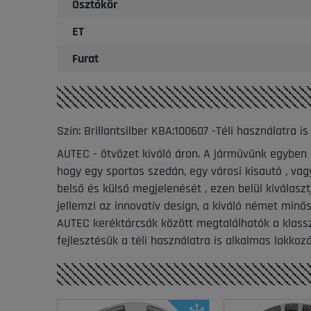
Osztókör
ET
Furat
Szín: Brillantsilber KBA:100607 -Téli használatra i
AUTEC - ötvözet kiváló áron. A járművünk egyben sz
hogy egy sportos szedán, egy városi kisautó , vag
belső és külső megjelenését , ezen belül kiválasz
jellemzi az innovatív design, a kiváló német minő
AUTEC keréktárcsák között megtalálhatók a klasszi
fejlesztésük a téli használatra is alkalmas lakkozás