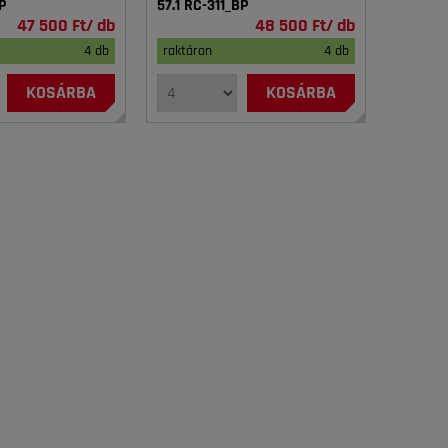
P
57.1 RC-311_BP
47 500 Ft/ db
48 500 Ft/ db
4 db
raktáron
4 db
KOSÁRBA
KOSÁRBA