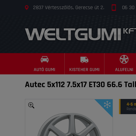
2837 Vértesszőlős, Gerecse út 2.
06 30
AUTÓ GUMI
KISTEHER GUMI
ALUFELNI
Autec 5x112 7.5x17 ET30 66.6 Tall
4-6 
Rende