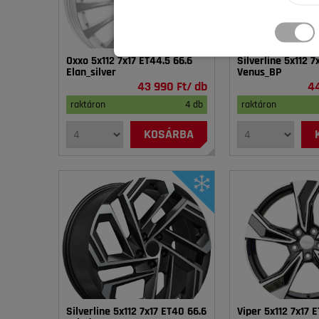
Oxxo 5x112 7x17 ET44.5 66.6
Silverline 5x112 7
Elan_silver
Venus_BP
43 990 Ft/ db
44
raktáron
4 db
raktáron
KOSÁRBA
Silverline 5x112 7x17 ET40 66.6
Viper 5x112 7x17 