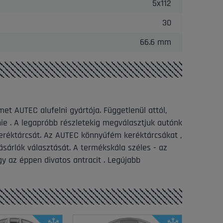
5x112
30
66.6 mm
et AUTEC alufelni gyártója. Függetlenül attól,
nie . A legapróbb részletekig megválasztjuk autónk
keréktárcsát. Az AUTEC könnyűfém keréktárcsákat ,
ásárlók választását. A termékskála széles - az
gy az éppen divatos antracit . Legújabb