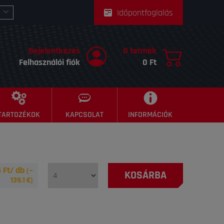
Időpontfoglalás
Bejelentkezés
0 termék
Felhasználói fiók
0 Ft
TARTOZÉKOK
KAPCSOLAT
INFORMÁCIÓK
 Ft/ db
(~
KOSÁRBA
139.1
€)