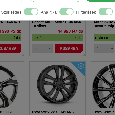
Szükséges
Analitika
Hirdetések
x17 ET45 57.1
Dezent 5x112 7.5x17 ET36 66.6
Autec 5x112 
TR silver
Bavaris-tsip
 990 Ft/ db
44 990 Ft/ db
4 db
raktáron
4 db
raktáron
KOSÁRBA
KOSÁRBA
ET35 66.6
Oxxo 5x112 7x17 ET41 66.6
Oxxo 5x112 7