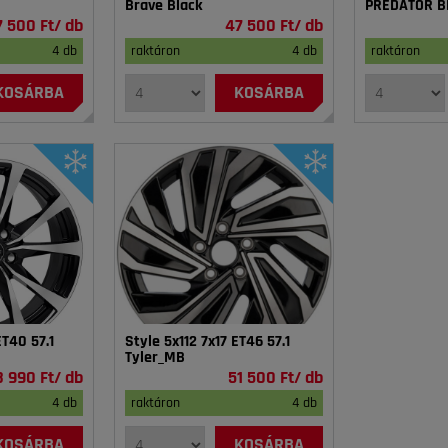
Brave Black
PREDATOR B
7 500 Ft/ db
47 500 Ft/ db
4 db
raktáron
4 db
raktáron
KOSÁRBA
KOSÁRBA
ET40 57.1
Style 5x112 7x17 ET46 57.1
Tyler_MB
 990 Ft/ db
51 500 Ft/ db
4 db
raktáron
4 db
KOSÁRBA
KOSÁRBA