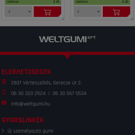
raktáron
4 db
raktáron
4 db
ELÉRHETŐSÉGEK
2837 Vértesszőlős, Gerecse út 2.
06 30 320 2524
|
06 30 567 0534
info@weltgumi.hu
GYORSLINKEK
Új személyautó gumi