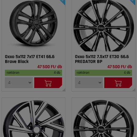
Oxxo 5x112 7x17 ET41 66.6
Oxxo 5x112 7.5x17 ET30 66.6
Brave Black
PREDATOR BP
47 500 Ft/ db
47 500 Ft/ db
raktáron
4 db
raktáron
4 db