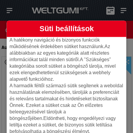
Süti beállítások
A hatékony navigáció és bizonyos funkciók
Autec 5x112 7x17 ET47 66.6 Skara-swp
-
Alufelni
működésének érdekében sütiket használunk.Az
alábbiakban az egyes kategóriák alatt részletes
információkat talál minden sütiről.A "Szükséges"
kategóriába sorolt sütiket a böngésző tárolja, mivel
ezek elengedhetetlenül szükségesek a webhely
alapvető funkcióihoz.
A harmadik féltől származó sütik segítenek a weboldal
használatának elemzésében, tárolják a preferenciáit
és releváns tartalmakat és hirdetéseket biztosítanak
Önnek. Ezeket a sütiket csak az Ön előzetes
beleegyezésével tároljuk a
böngészőjében.Eldöntheti, hogy engedélyezi vagy
letiltja ezeket a sütiket, de bizonyos sütik letiltása
befolyásolhatja a böngészési élményt.