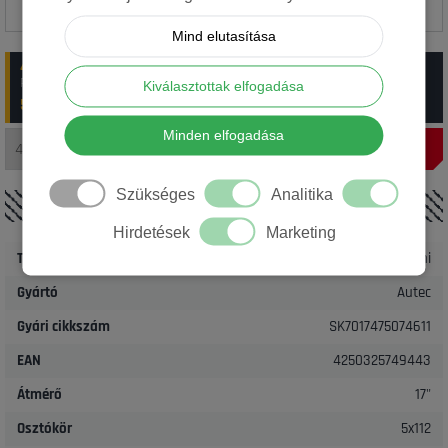
Mind elutasítása
4-6 munkanap
:
20 db Autec 5x112 7x17 ET47 66.6 Skara-swp
Rendelési szám: 6_SK7017475074611
Kiválasztottak elfogadása
57 850 Ft/ db
(~
162.32
€)
Minden elfogadása
Szükséges
Analitika
RÉSZLETEK
Hirdetések
Marketing
Termék
Alufelni
Gyártó
Autec
Gyári cikkszám
SK7017475074611
EAN
4250325749443
Átmérő
17"
Osztókör
5x112