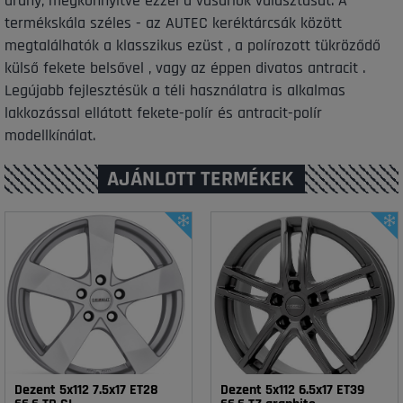
arány, megkönnyítve ezzel a vásárlók választását. A
termékskála széles - az AUTEC keréktárcsák között
megtalálhatók a klasszikus ezüst , a polírozott tükröződő
külső fekete belsővel , vagy az éppen divatos antracit .
Legújabb fejlesztésük a téli használatra is alkalmas
lakkozással ellátott fekete-polír és antracit-polír
modellkínálat.
AJÁNLOTT TERMÉKEK
Dezent 5x112 7.5x17 ET28
Dezent 5x112 6.5x17 ET39