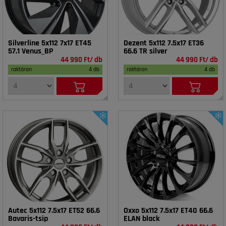
Silverline 5x112 7x17 ET45
Dezent 5x112 7.5x17 ET36
57.1 Venus_BP
66.6 TR silver
44 990 Ft/ db
44 990 Ft/ db
raktáron
4 db
raktáron
4 db
Autec 5x112 7.5x17 ET52 66.6
Oxxo 5x112 7.5x17 ET40 66.6
Bavaris-tsip
ELAN black