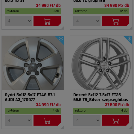
66.6 TD SI
66.6 TZ graphite
34 990 Ft/ db
34 990 Ft/ db
raktáron
8 db
raktáron
12 db
Gyári 5x112 6x17 ET48 57.1
Dezent 5x112 7.5x17 ET36
AUDI A3_170977
66.6 TR_Silver szépséghibás
34 990 Ft/ db
37 500 Ft/ db
raktáron
4 db
raktáron
4 db