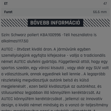
ET
47
Furat
66.6 mm
BŐVEBB INFORMÁCIÓ
Szín: Schwarz poliert KBA:100996 -Téli használatra is
alkalmas!117.50
AUTEC - ötvözet kiváló áron. A járművünk egyben
személyiségünk egyfajta kifejezése - vallja a tradicionális
német AUTEC alufelni gyártója. Függetlenül attól, hogy egy
sportos szedán, egy városi kisautó , vagy akár egy SUV volt
a választásunk, annak egyedinek kell lennie . A legapróbb
részletekig megválasztjuk autónk belső és külső
megjelenését , ezen belül kiválasztjuk az autónkhoz, és
stílusunkhoz legjobban illő könnyűfém keréktárcsát. Az
AUTEC könnyűfém keréktárcsákat , jellemzi az innovatív
design, a kiváló német minőség és a vonzó ár-teljesítmény