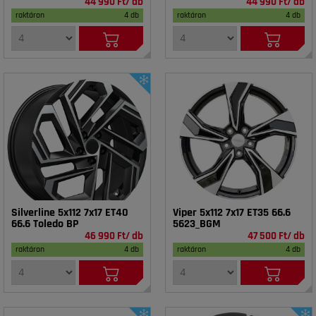
44 990 Ft/ db
44 990 Ft/ db
raktáron
4 db
raktáron
4 db
Silverline 5x112 7x17 ET40
Viper 5x112 7x17 ET35 66.6
66.6 Toledo BP
5623_BGM
46 990 Ft/ db
47 500 Ft/ db
raktáron
4 db
raktáron
4 db