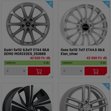
Gyári 5x112 6.5x17 ET44 66.6
Oxxo 5x112 7x17 ET44.5 66.6
DEMO MERCEDES_253669
Elan_silver
42 500 Ft/ db
43 990 Ft/ db
raktáron
4 db
raktáron
4 db