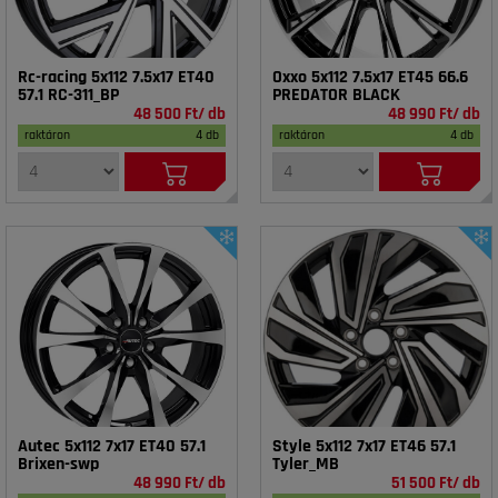
Rc-racing 5x112 7.5x17 ET40
Oxxo 5x112 7.5x17 ET45 66.6
57.1 RC-311_BP
PREDATOR BLACK
48 500 Ft/ db
48 990 Ft/ db
raktáron
4 db
raktáron
4 db
Autec 5x112 7x17 ET40 57.1
Style 5x112 7x17 ET46 57.1
Brixen-swp
Tyler_MB
48 990 Ft/ db
51 500 Ft/ db