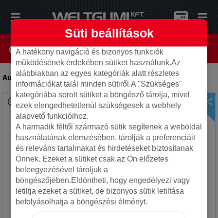
Süti beállítások
A hatékony navigáció és bizonyos funkciók
működésének érdekében sütiket használunk.Az
alábbiakban az egyes kategóriák alatt részletes
Autec 5x120 6.5x16 ET44 65.1 Kiso-s
-
Alufelni
információkat talál minden sütiről.A "Szükséges"
kategóriába sorolt sütiket a böngésző tárolja, mivel
ezek elengedhetetlenül szükségesek a webhely
alapvető funkcióihoz.
A harmadik féltől származó sütik segítenek a weboldal
használatának elemzésében, tárolják a preferenciáit
és releváns tartalmakat és hirdetéseket biztosítanak
Önnek. Ezeket a sütiket csak az Ön előzetes
beleegyezésével tároljuk a
böngészőjében.Eldöntheti, hogy engedélyezi vagy
letiltja ezeket a sütiket, de bizonyos sütik letiltása
befolyásolhatja a böngészési élményt.