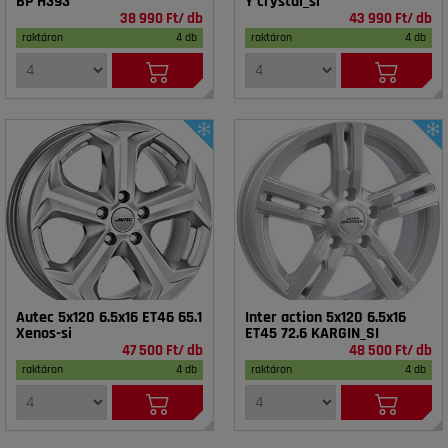
BP H393
Y crystal_si
38 990 Ft/ db
43 990 Ft/ db
raktáron
4 db
raktáron
4 db
Autec 5x120 6.5x16 ET46 65.1
Inter action 5x120 6.5x16
Xenos-si
ET45 72.6 KARGIN_SI
47 500 Ft/ db
48 500 Ft/ db
raktáron
4 db
raktáron
4 db