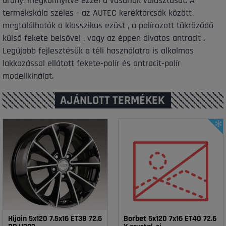
arány, megkönnyítve ezzel a vásárlók választását. A
termékskála széles - az AUTEC keréktárcsák között
megtalálhatók a klasszikus ezüst , a polírozott tükröződő
külső fekete belsővel , vagy az éppen divatos antracit .
Legújabb fejlesztésük a téli használatra is alkalmas
lakkozással ellátott fekete-polír és antracit-polír
modellkínálat.
AJÁNLOTT TERMÉKEK
Hijoin 5x120 7.5x16 ET38 72.6
Borbet 5x120 7x16 ET40 72.6