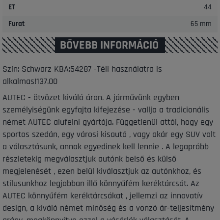
ET
44
Furat
65 mm
BŐVEBB INFORMÁCIÓ
Szín: Schwarz KBA:54287 -Téli használatra is
alkalmas!137.00
AUTEC - ötvözet kiváló áron. A járművünk egyben
személyiségünk egyfajta kifejezése - vallja a tradicionális
német AUTEC alufelni gyártója. Függetlenül attól, hogy egy
sportos szedán, egy városi kisautó , vagy akár egy SUV volt
a választásunk, annak egyedinek kell lennie . A legapróbb
részletekig megválasztjuk autónk belső és külső
megjelenését , ezen belül kiválasztjuk az autónkhoz, és
stílusunkhoz legjobban illő könnyűfém keréktárcsát. Az
AUTEC könnyűfém keréktárcsákat , jellemzi az innovatív
design, a kiváló német minőség és a vonzó ár-teljesítmény