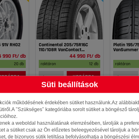
5 91V RH02
Continental 205/75R16C
Platin 195/
110/108R VanContact
VanSummer
4Season
4 990 Ft/ db
44 990 Ft/ db
20 db
raktáron
12 db
raktáron
KOSÁRBA
KOSÁRBA
Süti beállítások
nkciók működésének érdekében sütiket használunk.Az alábbiakb
ütiről.A "Szükséges" kategóriába sorolt sütiket a böngésző táro
cióihoz.
tenek a weboldal használatának elemzésében, tárolják a preferen
ket a sütiket csak az Ön előzetes beleegyezésével tároljuk a b
iket, de bizonyos sütik letiltása befolyásolhatja a böngészési élm