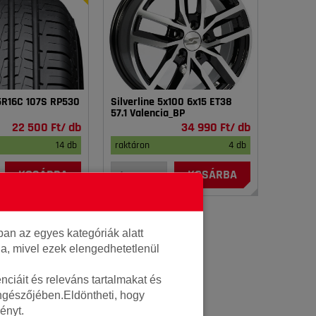
75R16C 107S RP530
Silverline 5x100 6x15 ET38
57.1 Valencia_BP
22 500 Ft/ db
34 990 Ft/ db
14 db
raktáron
4 db
KOSÁRBA
KOSÁRBA
an az egyes kategóriák alatt
lja, mivel ezek elengedhetetlenül
ciáit és releváns tartalmakat és
öngészőjében.Eldöntheti, hogy
ényt.