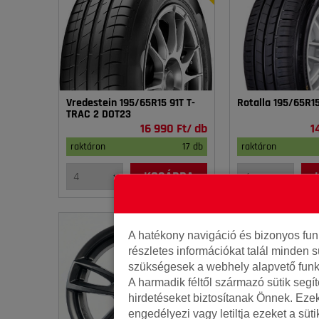
Vredestein 195/65R15 91T T-
Rotalla 195/65R1
TRAC 2 DOT23
16 990 Ft/ db
1
raktáron
17 db
raktáron
KOSÁRBA
A hatékony navigáció és bizonyos fu
részletes információkat talál minden s
szükségesek a webhely alapvető funk
A harmadik féltől származó sütik segí
hirdetéseket biztosítanak Önnek. Eze
engedélyezi vagy letiltja ezeket a süt