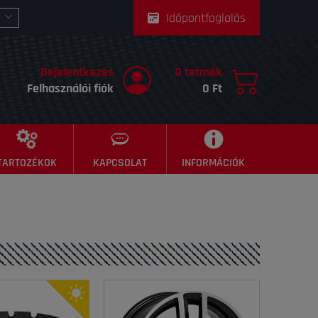
Időpontfoglalás
Bejelentkezés
0 termék
Felhasználói fiók
0 Ft
TARTOZÉKOK
KAPCSOLAT
INFORMÁCIÓK