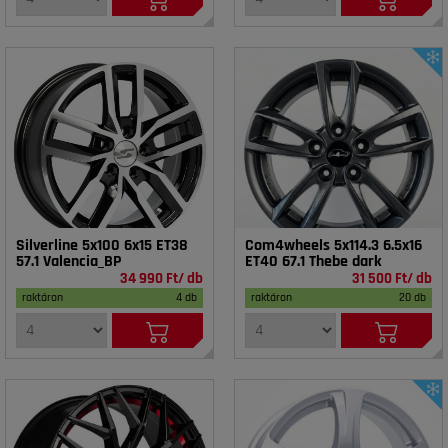
Silverline 5x100 6x15 ET38
Com4wheels 5x114.3 6.5x16
57.1 Valencia_BP
ET40 67.1 Thebe dark
34 990 Ft/ db
31 500 Ft/ db
raktáron
4 db
raktáron
20 db