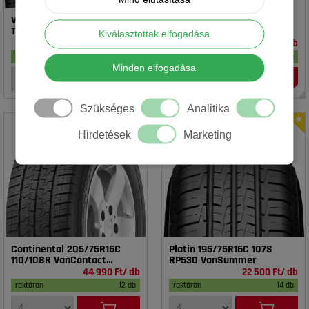
Vredestein 195/65R15 91T T-
Rotalla 195/65R15 91V RH02
TRAC 2 DOT23
Kiválasztottak elfogadása
16 990 Ft/ db
14 990 Ft/ db
raktáron
17 db
raktáron
20 db
Minden elfogadása
Szükséges
Analitika
Hirdetések
Marketing
Continental 205/75R16C
Platin 195/75R16C 107S
110/108R VanContact
RP530 VanSummer
4Season
44 990 Ft/ db
22 500 Ft/ db
raktáron
12 db
raktáron
14 db