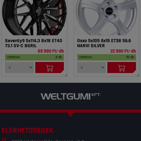
Seventy9 5x114.3 8x18 ET40
Oxxo 5x105 6x15 ET38 56.6
73.1 SV-C BGRIL
NARVI SILVER
69 990 Ft/ db
22 990 Ft/ db
raktáron
4 db
raktáron
16 db
ELÉRHETŐSÉGEK