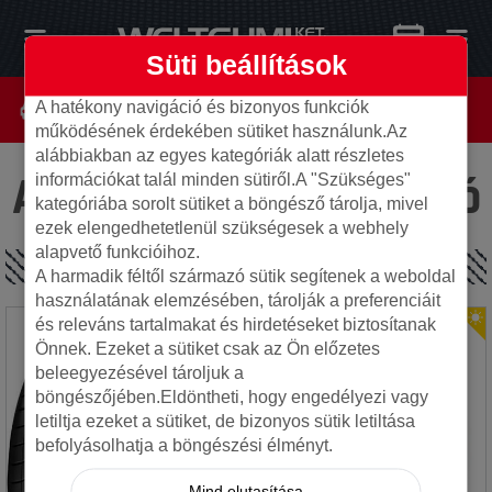
Süti beállítások
A hatékony navigáció és bizonyos funkciók
működésének érdekében sütiket használunk.Az
alábbiakban az egyes kategóriák alatt részletes
Az oldal nem található
információkat talál minden sütiről.A "Szükséges"
kategóriába sorolt sütiket a böngésző tárolja, mivel
ezek elengedhetetlenül szükségesek a webhely
alapvető funkcióihoz.
SPECIÁLIS AJÁNLATOK
A harmadik féltől származó sütik segítenek a weboldal
használatának elemzésében, tárolják a preferenciáit
és releváns tartalmakat és hirdetéseket biztosítanak
Önnek. Ezeket a sütiket csak az Ön előzetes
beleegyezésével tároljuk a
böngészőjében.Eldöntheti, hogy engedélyezi vagy
letiltja ezeket a sütiket, de bizonyos sütik letiltása
befolyásolhatja a böngészési élményt.
Mind elutasítása