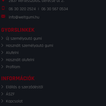
2837 Vértesszőlős, Gerecse út 2.
06 30 320 2524
|
06 30 567 0534
info@weltgumi.hu
GYORSLINKEK
Új személyautó gumi
Használt személyautó gumi
Alufelni
Használt alufelni
Profilom
INFORMÁCIÓK
Elállás a szerződéstől
ÁSZF
Kapcsolat