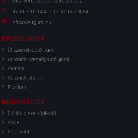
2837 Vértesszőlős, Gerecse út 2.
06 30 320 2524
|
06 30 567 0534
info@weltgumi.hu
GYORSLINKEK
Új személyautó gumi
Használt személyautó gumi
Alufelni
Használt alufelni
Profilom
INFORMÁCIÓK
Elállás a szerződéstől
ÁSZF
Kapcsolat