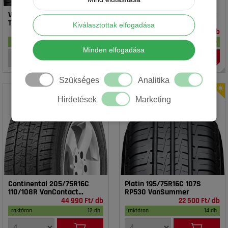
Vredestein 195/65R15 91T T-
Rotalla 195/65R15 91V RH02
TRAC 2 DOT23
Kiválasztottak elfogadása
16 990 Ft/ db
14 990 Ft/ db
raktáron
17 db
raktáron
20 db
Minden elfogadása
Szükséges
Analitika
Hirdetések
Marketing
Continental 205/75R16C
Platin 195/75R16C 107S
110/108R VanContact
RP530 VanSummer
4Season
44 990 Ft/ db
22 500 Ft/ db
raktáron
12 db
raktáron
14 db