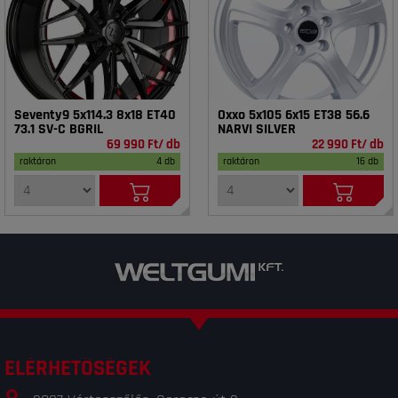
Seventy9 5x114.3 8x18 ET40
Oxxo 5x105 6x15 ET38 56.6
73.1 SV-C BGRIL
NARVI SILVER
69 990 Ft/ db
22 990 Ft/ db
raktáron
4 db
raktáron
16 db
ELÉRHETŐSÉGEK