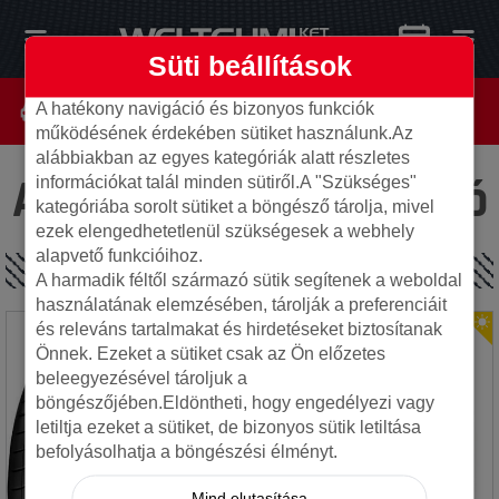
Süti beállítások
A hatékony navigáció és bizonyos funkciók
működésének érdekében sütiket használunk.Az
alábbiakban az egyes kategóriák alatt részletes
Az oldal nem található
információkat talál minden sütiről.A "Szükséges"
kategóriába sorolt sütiket a böngésző tárolja, mivel
ezek elengedhetetlenül szükségesek a webhely
alapvető funkcióihoz.
SPECIÁLIS AJÁNLATOK
A harmadik féltől származó sütik segítenek a weboldal
használatának elemzésében, tárolják a preferenciáit
és releváns tartalmakat és hirdetéseket biztosítanak
Önnek. Ezeket a sütiket csak az Ön előzetes
beleegyezésével tároljuk a
böngészőjében.Eldöntheti, hogy engedélyezi vagy
letiltja ezeket a sütiket, de bizonyos sütik letiltása
befolyásolhatja a böngészési élményt.
Mind elutasítása