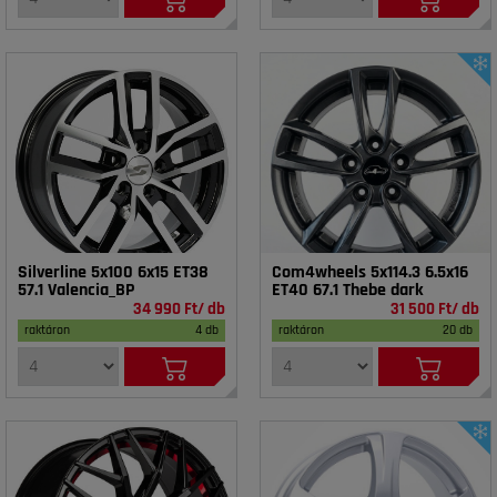
Silverline 5x100 6x15 ET38
Com4wheels 5x114.3 6.5x16
57.1 Valencia_BP
ET40 67.1 Thebe dark
34 990 Ft/ db
31 500 Ft/ db
raktáron
4 db
raktáron
20 db