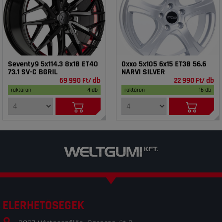
Seventy9 5x114.3 8x18 ET40
Oxxo 5x105 6x15 ET38 56.6
73.1 SV-C BGRIL
NARVI SILVER
69 990 Ft/ db
22 990 Ft/ db
raktáron
4 db
raktáron
16 db
ELÉRHETŐSÉGEK