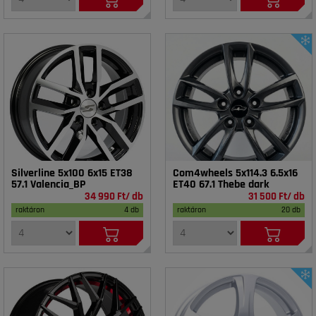
Silverline 5x100 6x15 ET38
Com4wheels 5x114.3 6.5x16
57.1 Valencia_BP
ET40 67.1 Thebe dark
34 990 Ft/ db
31 500 Ft/ db
raktáron
4 db
raktáron
20 db