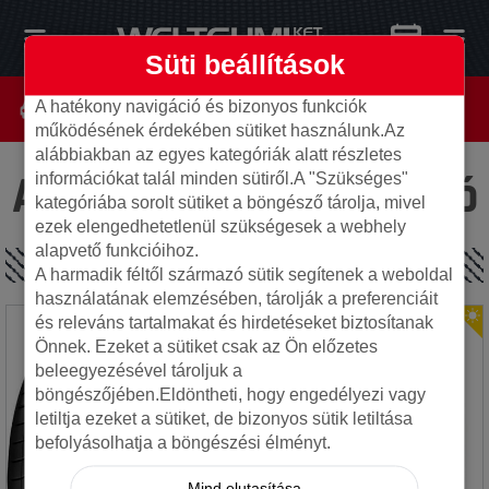
Süti beállítások
A hatékony navigáció és bizonyos funkciók
működésének érdekében sütiket használunk.Az
alábbiakban az egyes kategóriák alatt részletes
Az oldal nem található
információkat talál minden sütiről.A "Szükséges"
kategóriába sorolt sütiket a böngésző tárolja, mivel
ezek elengedhetetlenül szükségesek a webhely
alapvető funkcióihoz.
SPECIÁLIS AJÁNLATOK
A harmadik féltől származó sütik segítenek a weboldal
használatának elemzésében, tárolják a preferenciáit
és releváns tartalmakat és hirdetéseket biztosítanak
Önnek. Ezeket a sütiket csak az Ön előzetes
beleegyezésével tároljuk a
böngészőjében.Eldöntheti, hogy engedélyezi vagy
letiltja ezeket a sütiket, de bizonyos sütik letiltása
befolyásolhatja a böngészési élményt.
Mind elutasítása