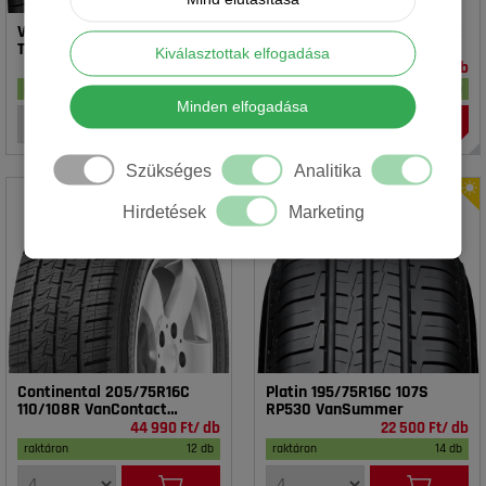
Vredestein 195/65R15 91T T-
Rotalla 195/65R15 91V RH02
TRAC 2 DOT23
Kiválasztottak elfogadása
16 990 Ft/ db
14 990 Ft/ db
raktáron
17 db
raktáron
20 db
Minden elfogadása
Szükséges
Analitika
Hirdetések
Marketing
Continental 205/75R16C
Platin 195/75R16C 107S
110/108R VanContact
RP530 VanSummer
4Season
44 990 Ft/ db
22 500 Ft/ db
raktáron
12 db
raktáron
14 db