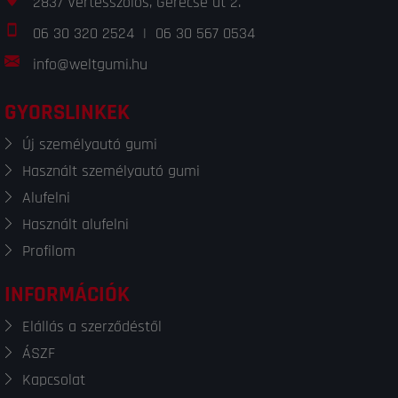
2837 Vértesszőlős, Gerecse út 2.
06 30 320 2524
|
06 30 567 0534
info@weltgumi.hu
GYORSLINKEK
Új személyautó gumi
Használt személyautó gumi
Alufelni
Használt alufelni
Profilom
INFORMÁCIÓK
Elállás a szerződéstől
ÁSZF
Kapcsolat