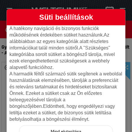
Süti beállítások
A hatékony navigáció és bizonyos funkciók
működésének érdekében sütiket használunk.Az
alábbiakban az egyes kategóriák alatt részletes
Gyári 4x100 4.5x15 ET35 54.1 HA3227 TOYOTA AYGO használt
információkat talál minden sütiről.A "Szükséges"
-
Alufelni
kategóriába sorolt sütiket a böngésző tárolja, mivel
ezek elengedhetetlenül szükségesek a webhely
alapvető funkcióihoz.
A harmadik féltől származó sütik segítenek a weboldal
használatának elemzésében, tárolják a preferenciáit
és releváns tartalmakat és hirdetéseket biztosítanak
Önnek. Ezeket a sütiket csak az Ön előzetes
beleegyezésével tároljuk a
böngészőjében.Eldöntheti, hogy engedélyezi vagy
letiltja ezeket a sütiket, de bizonyos sütik letiltása
befolyásolhatja a böngészési élményt.
Mind elutasítása