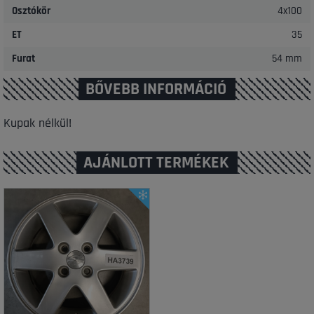
Osztókör
4x100
ET
35
Furat
54 mm
BŐVEBB INFORMÁCIÓ
Kupak nélkül!
AJÁNLOTT TERMÉKEK