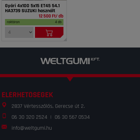
Gyári 4x100 5x15 ET45 54.1
HA3739 SUZUKI használt
12 500 Ft/ db
raktáron
4 db
ELÉRHETŐSÉGEK
2837 Vértesszőlős, Gerecse út 2.
06 30 320 2524
|
06 30 567 0534
info@weltgumi.hu