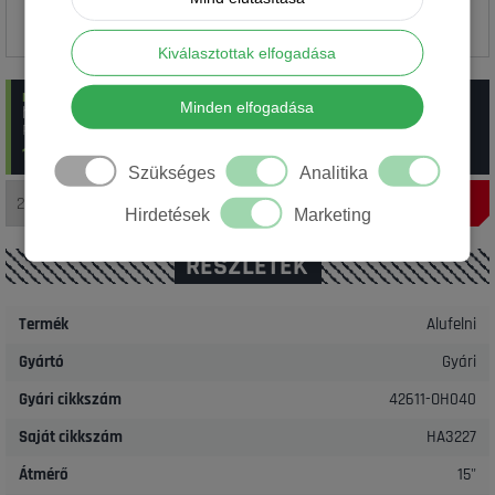
Kiválasztottak elfogadása
raktáron
:
2 db Gyári 4x100 4.5x15 ET35 54.1 HA3227 TOYOTA AYGO
Minden elfogadása
használt
Rendelési szám: 13_HA3227
12 500 Ft/ db
(~
35.41
€)
Szükséges
Analitika
Hirdetések
Marketing
RÉSZLETEK
Termék
Alufelni
Gyártó
Gyári
Gyári cikkszám
42611-OH040
Saját cikkszám
HA3227
Átmérő
15"