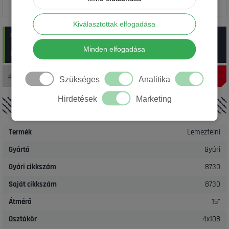
Kiválasztottak elfogadása
raktáron
:
4 db Gyári 4x108 8730H Saab 6x15 ET33 használt
Rendelési szám: 13_8730ALFAH
Minden elfogadása
5 900 Ft/ db
(~
16.75
€)
Szükséges
Analitika
Hirdetések
Marketing
RÉSZLETEK
Termék
Lemezfelni
Gyártó
Gyári
Gyári cikkszám
8730
Saját cikkszám
8730
Átmérő
15"
Osztókör
4x108