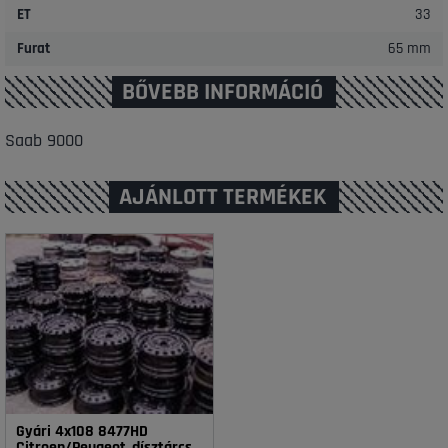
ET
33
Furat
65 mm
BŐVEBB INFORMÁCIÓ
Saab 9000
AJÁNLOTT TERMÉKEK
Gyári 4x108 8477HD
Citroen/Peugeot_dísztárcsával