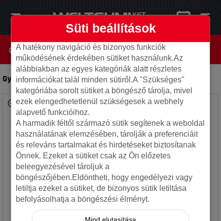
Süti beállítások
A hatékony navigáció és bizonyos funkciók
működésének érdekében sütiket használunk.Az
alábbiakban az egyes kategóriák alatt részletes
Gyári 4x108 8730H Saab 6x15 ET33 használt
-
Lemezfelni
információkat talál minden sütiről.A "Szükséges"
kategóriába sorolt sütiket a böngésző tárolja, mivel
ezek elengedhetetlenül szükségesek a webhely
alapvető funkcióihoz.
A harmadik féltől származó sütik segítenek a weboldal
használatának elemzésében, tárolják a preferenciáit
és releváns tartalmakat és hirdetéseket biztosítanak
Önnek. Ezeket a sütiket csak az Ön előzetes
beleegyezésével tároljuk a
böngészőjében.Eldöntheti, hogy engedélyezi vagy
letiltja ezeket a sütiket, de bizonyos sütik letiltása
befolyásolhatja a böngészési élményt.
Mind elutasítása