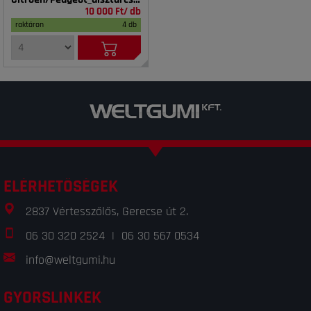
6.5x15 fekete ET27 használt
10 000 Ft/ db
raktáron
4 db
ELÉRHETŐSÉGEK
2837 Vértesszőlős, Gerecse út 2.
06 30 320 2524
|
06 30 567 0534
info@weltgumi.hu
GYORSLINKEK