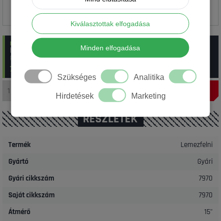
Kiválasztottak elfogadása
raktáron
:
1 db Gyári 4x114.3 7970H Daewoo/Chevrolet 6x15 ET46
Minden elfogadása
használt
Rendelési szám: 13_7970HDAEWOO
7 500 Ft/ db
(~
21.04
€)
Szükséges
Analitika
Hirdetések
Marketing
RÉSZLETEK
Termék
Lemezfelni
Gyártó
Gyári
Gyári cikkszám
7970
Saját cikkszám
7970
Átmérő
15"