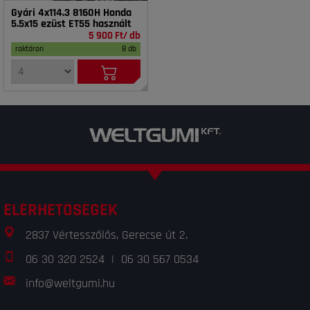
Gyári 4x114.3 8160H Honda
5.5x15 ezüst ET55 használt
5 900 Ft/ db
raktáron
8 db
ELÉRHETŐSÉGEK
2837 Vértesszőlős, Gerecse út 2.
06 30 320 2524
|
06 30 567 0534
info@weltgumi.hu