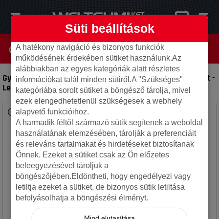
Süti beállítások
A hatékony navigáció és bizonyos funkciók
működésének érdekében sütiket használunk.Az
alábbiakban az egyes kategóriák alatt részletes
Gyári 4x114.3 7970H Daewoo/Chevrolet 6x15 ET46 használt
-
információkat talál minden sütiről.A "Szükséges"
Lemezfelni
kategóriába sorolt sütiket a böngésző tárolja, mivel
ezek elengedhetetlenül szükségesek a webhely
alapvető funkcióihoz.
A harmadik féltől származó sütik segítenek a weboldal
használatának elemzésében, tárolják a preferenciáit
és releváns tartalmakat és hirdetéseket biztosítanak
Önnek. Ezeket a sütiket csak az Ön előzetes
beleegyezésével tároljuk a
böngészőjében.Eldöntheti, hogy engedélyezi vagy
letiltja ezeket a sütiket, de bizonyos sütik letiltása
befolyásolhatja a böngészési élményt.
Mind elutasítása