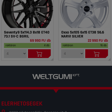
Seventy9 5x114.3 8x18 ET40
Oxxo 5x105 6x15 ET38 56.6
73.1 SV-C BGRIL
NARVI SILVER
69 990 Ft/ db
22 990 Ft/ db
raktáron
4 db
raktáron
16 db
ELÉRHETŐSÉGEK