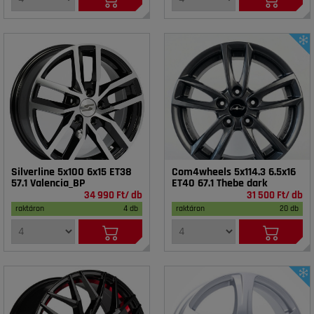
Silverline 5x100 6x15 ET38
Com4wheels 5x114.3 6.5x16
57.1 Valencia_BP
ET40 67.1 Thebe dark
34 990 Ft/ db
31 500 Ft/ db
raktáron
4 db
raktáron
20 db