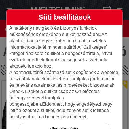
Süti beállítások
A hatékony navigáció és bizonyos funkciók
működésének érdekében sütiket használunk.Az
alábbiakban az egyes kategóriák alatt részletes
Az oldal nem található
információkat talál minden sütiről.A "Szükséges"
kategóriába sorolt sütiket a böngésző tárolja, mivel
ezek elengedhetetlenül szükségesek a webhely
alapvető funkcióihoz.
SPECIÁLIS AJÁNLATOK
A harmadik féltől származó sütik segítenek a weboldal
használatának elemzésében, tárolják a preferenciáit
és releváns tartalmakat és hirdetéseket biztosítanak
Önnek. Ezeket a sütiket csak az Ön előzetes
beleegyezésével tároljuk a
böngészőjében.Eldöntheti, hogy engedélyezi vagy
letiltja ezeket a sütiket, de bizonyos sütik letiltása
befolyásolhatja a böngészési élményt.
Mind elutasítása