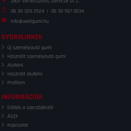
2837 Vértesszőlős, Gerecse út 2.
06 30 320 2524
|
06 30 567 0534
info@weltgumi.hu
GYORSLINKEK
Új személyautó gumi
Használt személyautó gumi
Alufelni
Használt alufelni
Profilom
INFORMÁCIÓK
Elállás a szerződéstől
ÁSZF
Kapcsolat