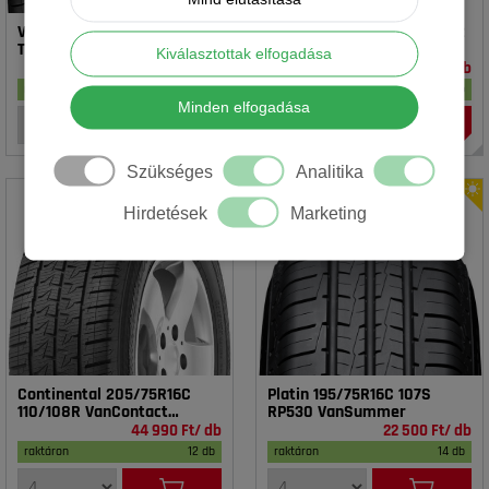
Vredestein 195/65R15 91T T-
Rotalla 195/65R15 91V RH02
TRAC 2 DOT23
Kiválasztottak elfogadása
16 990 Ft/ db
14 990 Ft/ db
raktáron
17 db
raktáron
18 db
Minden elfogadása
Szükséges
Analitika
Hirdetések
Marketing
Continental 205/75R16C
Platin 195/75R16C 107S
110/108R VanContact
RP530 VanSummer
4Season
44 990 Ft/ db
22 500 Ft/ db
raktáron
12 db
raktáron
14 db