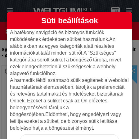
Süti beállítások
A hatékony navigáció és bizonyos funkciók
működésének érdekében sütiket használunk.Az
alábbiakban az egyes kategóriák alatt részletes
Gyári 5x120 10x19 ET21 72.6 HA2437 BMW X6 hátsó használt
információkat talál minden sütiről.A "Szükséges"
-
Alufelni
kategóriába sorolt sütiket a böngésző tárolja, mivel
ezek elengedhetetlenül szükségesek a webhely
alapvető funkcióihoz.
A harmadik féltől származó sütik segítenek a weboldal
használatának elemzésében, tárolják a preferenciáit
és releváns tartalmakat és hirdetéseket biztosítanak
Önnek. Ezeket a sütiket csak az Ön előzetes
beleegyezésével tároljuk a
böngészőjében.Eldöntheti, hogy engedélyezi vagy
letiltja ezeket a sütiket, de bizonyos sütik letiltása
befolyásolhatja a böngészési élményt.