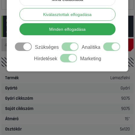
Kiválasztottak elfogadása
raktáron
:
6 db Gyári 5x120 9075H BMW 6.5x15 ET47 használt
Rendelési szám: 13_9075BMW6515H
Minden elfogadása
4 900 Ft/ db
(~
13.91
€)
Szükséges
Analitika
Hirdetések
Marketing
RÉSZLETEK
Termék
Lemezfelni
Gyártó
Gyári
Gyári cikkszám
9075
Saját cikkszám
9075
Átmérő
15"
Osztókör
5x120