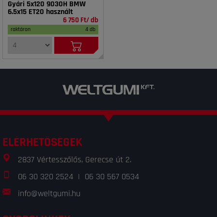
Gyári 5x120 9030H BMW
6.5x15 ET20 használt
6 750 Ft/ db
raktáron
4 db
ELÉRHETŐSÉGEK
2837 Vértesszőlős, Gerecse út 2.
06 30 320 2524
|
06 30 567 0534
info@weltgumi.hu