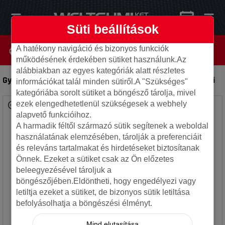
Süti beállítások
A hatékony navigáció és bizonyos funkciók
működésének érdekében sütiket használunk.Az
alábbiakban az egyes kategóriák alatt részletes
Gyári 5x120 9075H BMW 6.5x15 ET47 használt
-
Lemezfelni
információkat talál minden sütiről.A "Szükséges"
kategóriába sorolt sütiket a böngésző tárolja, mivel
ezek elengedhetetlenül szükségesek a webhely
alapvető funkcióihoz.
A harmadik féltől származó sütik segítenek a weboldal
használatának elemzésében, tárolják a preferenciáit
és releváns tartalmakat és hirdetéseket biztosítanak
Önnek. Ezeket a sütiket csak az Ön előzetes
beleegyezésével tároljuk a
böngészőjében.Eldöntheti, hogy engedélyezi vagy
letiltja ezeket a sütiket, de bizonyos sütik letiltása
befolyásolhatja a böngészési élményt.
Mind elutasítása