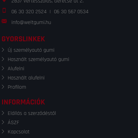
2837 Vértesszőlős, Gerecse út 2.
06 30 320 2524
|
06 30 567 0534
info@weltgumi.hu
GYORSLINKEK
Új személyautó gumi
Használt személyautó gumi
Alufelni
Használt alufelni
Profilom
INFORMÁCIÓK
Elállás a szerződéstől
ÁSZF
Kapcsolat