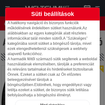
Süti beállítások
A hatékony navigáció és bizonyos funkciók
működésének érdekében sütiket használunk.Az
alábbiakban az egyes kategóriák alatt részletes
Az oldal nem található
információkat talál minden sütiről.A "Szükséges"
kategóriába sorolt sütiket a böngésző tárolja, mivel
ezek elengedhetetlenül szükségesek a webhely
alapvető funkcióihoz.
SPECIÁLIS AJÁNLATOK
A harmadik féltől származó sütik segítenek a weboldal
használatának elemzésében, tárolják a preferenciáit
és releváns tartalmakat és hirdetéseket biztosítanak
Önnek. Ezeket a sütiket csak az Ön előzetes
beleegyezésével tároljuk a
böngészőjében.Eldöntheti, hogy engedélyezi vagy
letiltja ezeket a sütiket, de bizonyos sütik letiltása
befolyásolhatja a böngészési élményt.
Mind elutasítása