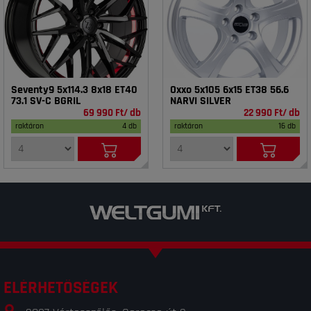
Seventy9 5x114.3 8x18 ET40
Oxxo 5x105 6x15 ET38 56.6
73.1 SV-C BGRIL
NARVI SILVER
69 990 Ft/ db
22 990 Ft/ db
raktáron
4 db
raktáron
16 db
ELÉRHETŐSÉGEK