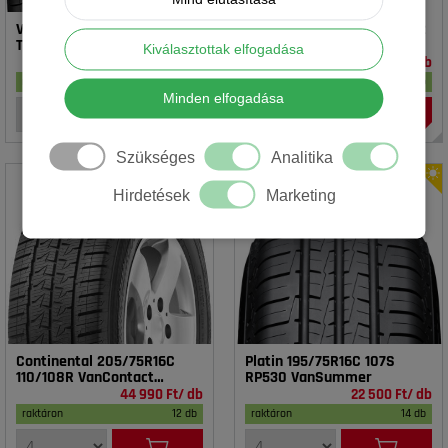
Vredestein 195/65R15 91T T-
Rotalla 195/65R15 91V RH02
TRAC 2 DOT23
Kiválasztottak elfogadása
16 990 Ft/ db
14 990 Ft/ db
raktáron
17 db
raktáron
20 db
Minden elfogadása
Szükséges
Analitika
Hirdetések
Marketing
Continental 205/75R16C
Platin 195/75R16C 107S
110/108R VanContact
RP530 VanSummer
4Season
44 990 Ft/ db
22 500 Ft/ db
raktáron
12 db
raktáron
14 db