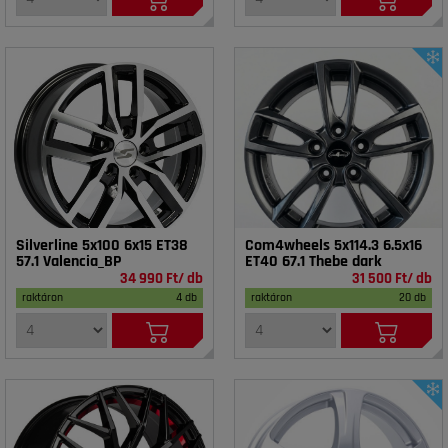
Silverline 5x100 6x15 ET38
Com4wheels 5x114.3 6.5x16
57.1 Valencia_BP
ET40 67.1 Thebe dark
34 990 Ft/ db
31 500 Ft/ db
raktáron
4 db
raktáron
20 db