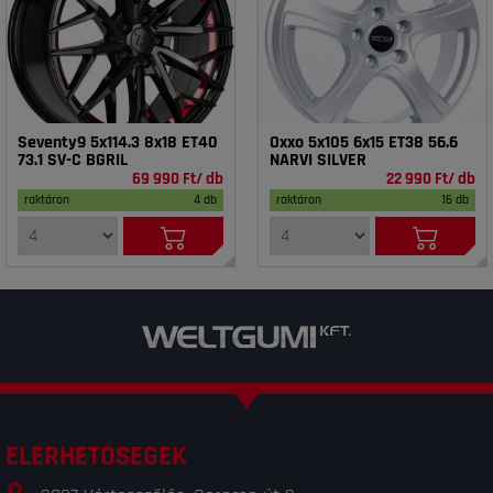
Seventy9 5x114.3 8x18 ET40
Oxxo 5x105 6x15 ET38 56.6
73.1 SV-C BGRIL
NARVI SILVER
69 990 Ft/ db
22 990 Ft/ db
raktáron
4 db
raktáron
16 db
ELÉRHETŐSÉGEK