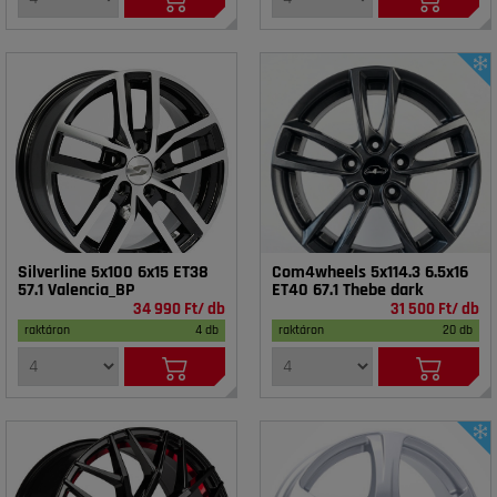
Silverline 5x100 6x15 ET38
Com4wheels 5x114.3 6.5x16
57.1 Valencia_BP
ET40 67.1 Thebe dark
34 990 Ft/ db
31 500 Ft/ db
raktáron
4 db
raktáron
20 db