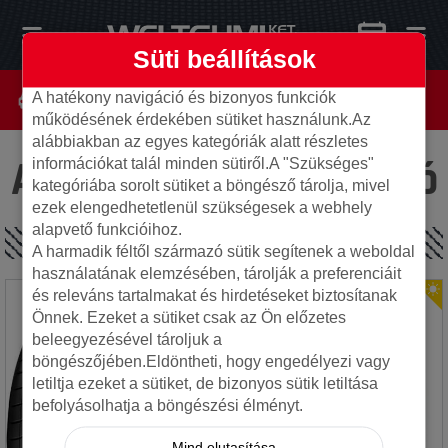
Süti beállítások
A hatékony navigáció és bizonyos funkciók
működésének érdekében sütiket használunk.Az
alábbiakban az egyes kategóriák alatt részletes
Az oldal nem található
információkat talál minden sütiről.A "Szükséges"
kategóriába sorolt sütiket a böngésző tárolja, mivel
ezek elengedhetetlenül szükségesek a webhely
alapvető funkcióihoz.
SPECIÁLIS AJÁNLATOK
A harmadik féltől származó sütik segítenek a weboldal
használatának elemzésében, tárolják a preferenciáit
és releváns tartalmakat és hirdetéseket biztosítanak
Önnek. Ezeket a sütiket csak az Ön előzetes
beleegyezésével tároljuk a
böngészőjében.Eldöntheti, hogy engedélyezi vagy
letiltja ezeket a sütiket, de bizonyos sütik letiltása
befolyásolhatja a böngészési élményt.
Mind elutasítása