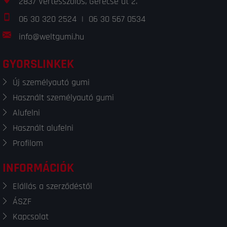
2837 Vértesszőlős, Gerecse út 2.
06 30 320 2524
|
06 30 567 0534
info@weltgumi.hu
GYORSLINKEK
Új személyautó gumi
Használt személyautó gumi
Alufelni
Használt alufelni
Profilom
INFORMÁCIÓK
Elállás a szerződéstől
ÁSZF
Kapcsolat