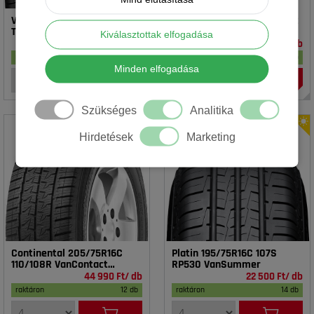
Vredestein 195/65R15 91T T-
Rotalla 195/65R15 91V RH02
TRAC 2 DOT23
Kiválasztottak elfogadása
16 990 Ft/ db
14 990 Ft/ db
raktáron
17 db
raktáron
20 db
Minden elfogadása
Szükséges
Analitika
Hirdetések
Marketing
Continental 205/75R16C
Platin 195/75R16C 107S
110/108R VanContact
RP530 VanSummer
4Season
44 990 Ft/ db
22 500 Ft/ db
raktáron
12 db
raktáron
14 db