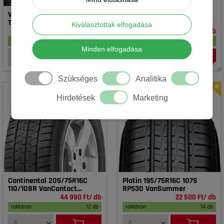
Vredestein 195/65R15 91T T-
Rotalla 195/65R15 91V RH02
TRAC 2 DOT23
Kiválasztottak elfogadása
16 990 Ft/ db
14 990 Ft/ db
raktáron
17 db
raktáron
20 db
Minden elfogadása
Szükséges
Analitika
Hirdetések
Marketing
Continental 205/75R16C
Platin 195/75R16C 107S
110/108R VanContact
RP530 VanSummer
4Season
44 990 Ft/ db
22 500 Ft/ db
raktáron
12 db
raktáron
14 db