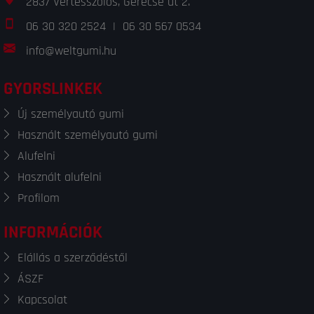
2837 Vértesszőlős, Gerecse út 2.
06 30 320 2524
|
06 30 567 0534
info@weltgumi.hu
GYORSLINKEK
Új személyautó gumi
Használt személyautó gumi
Alufelni
Használt alufelni
Profilom
INFORMÁCIÓK
Elállás a szerződéstől
ÁSZF
Kapcsolat