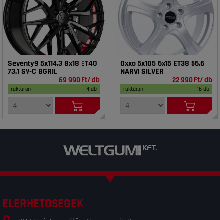
Seventy9 5x114.3 8x18 ET40
Oxxo 5x105 6x15 ET38 56.6
73.1 SV-C BGRIL
NARVI SILVER
69 990 Ft/ db
22 990 Ft/ db
raktáron
4 db
raktáron
16 db
ELÉRHETŐSÉGEK