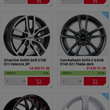
Silverline 5x100 6x15 ET38
Com4wheels 5x114.3 6.5x16
57.1 Valencia_BP
ET40 67.1 Thebe dark
34 990 Ft/ db
31 500 Ft/ db
raktáron
4 db
raktáron
20 db