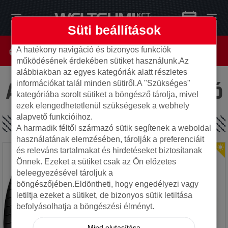
Süti beállítások
A hatékony navigáció és bizonyos funkciók
működésének érdekében sütiket használunk.Az
alábbiakban az egyes kategóriák alatt részletes
Az oldal nem található
információkat talál minden sütiről.A "Szükséges"
kategóriába sorolt sütiket a böngésző tárolja, mivel
ezek elengedhetetlenül szükségesek a webhely
alapvető funkcióihoz.
SPECIÁLIS AJÁNLATOK
A harmadik féltől származó sütik segítenek a weboldal
használatának elemzésében, tárolják a preferenciáit
és releváns tartalmakat és hirdetéseket biztosítanak
Önnek. Ezeket a sütiket csak az Ön előzetes
beleegyezésével tároljuk a
böngészőjében.Eldöntheti, hogy engedélyezi vagy
letiltja ezeket a sütiket, de bizonyos sütik letiltása
befolyásolhatja a böngészési élményt.
Mind elutasítása