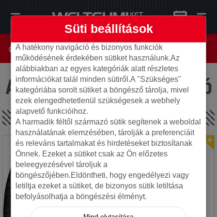
Süti beállítások
A hatékony navigáció és bizonyos funkciók
működésének érdekében sütiket használunk.Az
alábbiakban az egyes kategóriák alatt részletes
Az oldal nem található
információkat talál minden sütiről.A "Szükséges"
kategóriába sorolt sütiket a böngésző tárolja, mivel
ezek elengedhetetlenül szükségesek a webhely
alapvető funkcióihoz.
SPECIÁLIS AJÁNLATOK
A harmadik féltől származó sütik segítenek a weboldal
használatának elemzésében, tárolják a preferenciáit
és releváns tartalmakat és hirdetéseket biztosítanak
Önnek. Ezeket a sütiket csak az Ön előzetes
beleegyezésével tároljuk a
böngészőjében.Eldöntheti, hogy engedélyezi vagy
letiltja ezeket a sütiket, de bizonyos sütik letiltása
befolyásolhatja a böngészési élményt.
Mind elutasítása