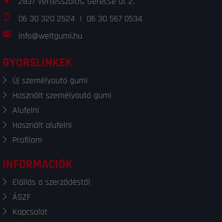
2837 Vértesszőlős, Gerecse út 2.
06 30 320 2524
|
06 30 567 0534
info@weltgumi.hu
GYORSLINKEK
Új személyautó gumi
Használt személyautó gumi
Alufelni
Használt alufelni
Profilom
INFORMÁCIÓK
Elállás a szerződéstől
ÁSZF
Kapcsolat