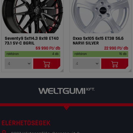
Seventy9 5x114.3 8x18 ET40
Oxxo 5x105 6x15 ET38 56.6
73.1 SV-C BGRIL
NARVI SILVER
69 990 Ft/ db
22 990 Ft/ db
raktáron
4 db
raktáron
16 db
ELÉRHETŐSÉGEK