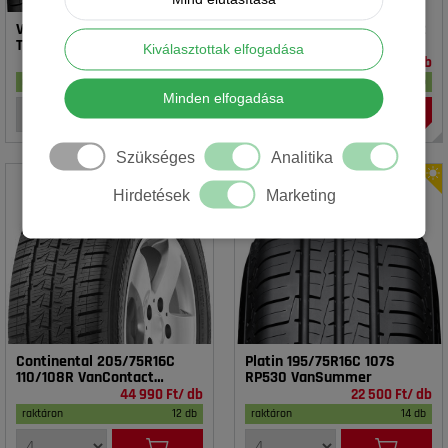
Vredestein 195/65R15 91T T-
Rotalla 195/65R15 91V RH02
TRAC 2 DOT23
Kiválasztottak elfogadása
16 990 Ft/ db
14 990 Ft/ db
raktáron
17 db
raktáron
18 db
Minden elfogadása
Szükséges
Analitika
Hirdetések
Marketing
Continental 205/75R16C
Platin 195/75R16C 107S
110/108R VanContact
RP530 VanSummer
4Season
44 990 Ft/ db
22 500 Ft/ db
raktáron
12 db
raktáron
14 db