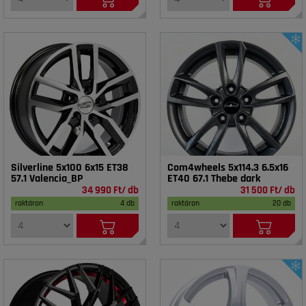
Silverline 5x100 6x15 ET38
Com4wheels 5x114.3 6.5x16
57.1 Valencia_BP
ET40 67.1 Thebe dark
34 990 Ft/ db
31 500 Ft/ db
raktáron
4 db
raktáron
20 db