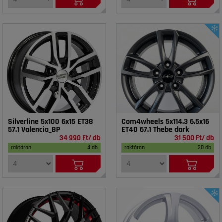
Silverline 5x100 6x15 ET38
Com4wheels 5x114.3 6.5x16
57.1 Valencia_BP
ET40 67.1 Thebe dark
34 990 Ft/ db
31 500 Ft/ db
raktáron
4 db
raktáron
20 db