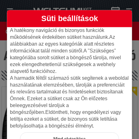
Süti beállítások
A hatékony navigáció és bizonyos funkciók
működésének érdekében sütiket használunk.Az
alábbiakban az egyes kategóriák alatt részletes
Az oldal nem található
információkat talál minden sütiről.A "Szükséges"
kategóriába sorolt sütiket a böngésző tárolja, mivel
ezek elengedhetetlenül szükségesek a webhely
alapvető funkcióihoz.
SPECIÁLIS AJÁNLATOK
A harmadik féltől származó sütik segítenek a weboldal
használatának elemzésében, tárolják a preferenciáit
és releváns tartalmakat és hirdetéseket biztosítanak
Önnek. Ezeket a sütiket csak az Ön előzetes
beleegyezésével tároljuk a
böngészőjében.Eldöntheti, hogy engedélyezi vagy
letiltja ezeket a sütiket, de bizonyos sütik letiltása
befolyásolhatja a böngészési élményt.
Mind elutasítása