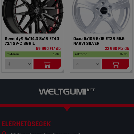
Seventy9 5x114.3 8x18 ET40
Oxxo 5x105 6x15 ET38 56.6
73.1 SV-C BGRIL
NARVI SILVER
69 990 Ft/ db
22 990 Ft/ db
raktáron
4 db
raktáron
16 db
ELÉRHETŐSÉGEK