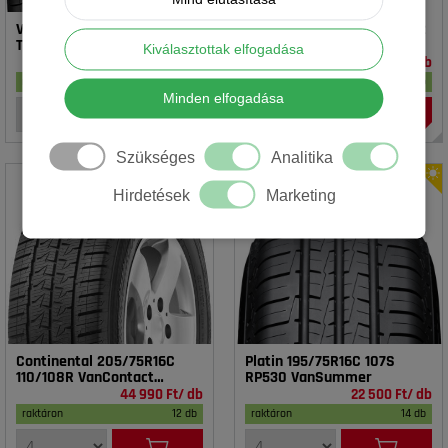
Vredestein 195/65R15 91T T-
Rotalla 195/65R15 91V RH02
TRAC 2 DOT23
Kiválasztottak elfogadása
16 990 Ft/ db
14 990 Ft/ db
raktáron
17 db
raktáron
20 db
Minden elfogadása
Szükséges
Analitika
Hirdetések
Marketing
Continental 205/75R16C
Platin 195/75R16C 107S
110/108R VanContact
RP530 VanSummer
4Season
44 990 Ft/ db
22 500 Ft/ db
raktáron
12 db
raktáron
14 db