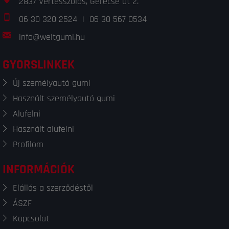
2837 Vértesszőlős, Gerecse út 2.
06 30 320 2524
|
06 30 567 0534
info@weltgumi.hu
GYORSLINKEK
Új személyautó gumi
Használt személyautó gumi
Alufelni
Használt alufelni
Profilom
INFORMÁCIÓK
Elállás a szerződéstől
ÁSZF
Kapcsolat