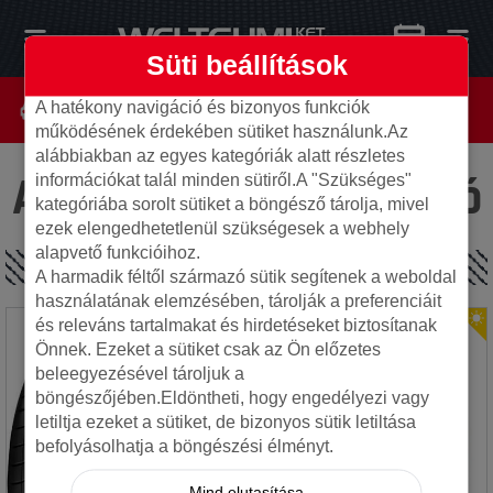
Süti beállítások
A hatékony navigáció és bizonyos funkciók
működésének érdekében sütiket használunk.Az
alábbiakban az egyes kategóriák alatt részletes
Az oldal nem található
információkat talál minden sütiről.A "Szükséges"
kategóriába sorolt sütiket a böngésző tárolja, mivel
ezek elengedhetetlenül szükségesek a webhely
alapvető funkcióihoz.
SPECIÁLIS AJÁNLATOK
A harmadik féltől származó sütik segítenek a weboldal
használatának elemzésében, tárolják a preferenciáit
és releváns tartalmakat és hirdetéseket biztosítanak
Önnek. Ezeket a sütiket csak az Ön előzetes
beleegyezésével tároljuk a
böngészőjében.Eldöntheti, hogy engedélyezi vagy
letiltja ezeket a sütiket, de bizonyos sütik letiltása
befolyásolhatja a böngészési élményt.
Mind elutasítása