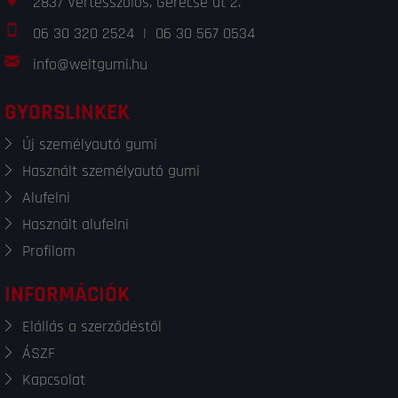
2837 Vértesszőlős, Gerecse út 2.
06 30 320 2524
|
06 30 567 0534
info@weltgumi.hu
GYORSLINKEK
Új személyautó gumi
Használt személyautó gumi
Alufelni
Használt alufelni
Profilom
INFORMÁCIÓK
Elállás a szerződéstől
ÁSZF
Kapcsolat