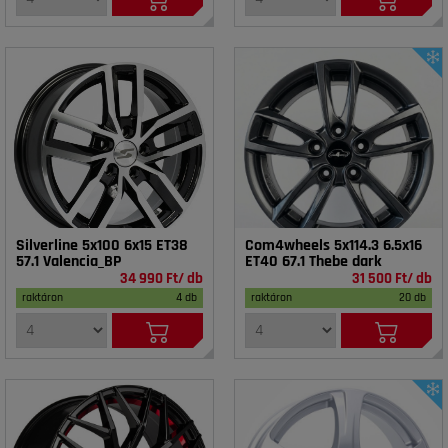
Silverline 5x100 6x15 ET38
Com4wheels 5x114.3 6.5x16
57.1 Valencia_BP
ET40 67.1 Thebe dark
34 990 Ft/ db
31 500 Ft/ db
raktáron
4 db
raktáron
20 db