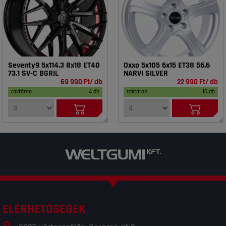
Seventy9 5x114.3 8x18 ET40
Oxxo 5x105 6x15 ET38 56.6
73.1 SV-C BGRIL
NARVI SILVER
69 990 Ft/ db
22 990 Ft/ db
raktáron
4 db
raktáron
16 db
ELÉRHETŐSÉGEK