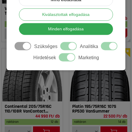
Vredestein 195/65R15 91T T-
Rotalla 195/65R15 91V RH02
TRAC 2 DOT23
Kiválasztottak elfogadása
16 990 Ft/ db
14 990 Ft/ db
raktáron
17 db
raktáron
20 db
Minden elfogadása
Szükséges
Analitika
Hirdetések
Marketing
Continental 205/75R16C
Platin 195/75R16C 107S
110/108R VanContact
RP530 VanSummer
4Season
44 990 Ft/ db
22 500 Ft/ db
raktáron
12 db
raktáron
14 db