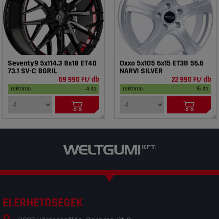
Seventy9 5x114.3 8x18 ET40
Oxxo 5x105 6x15 ET38 56.6
73.1 SV-C BGRIL
NARVI SILVER
69 990 Ft/ db
22 990 Ft/ db
raktáron
4 db
raktáron
16 db
ELÉRHETŐSÉGEK