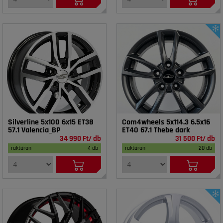
Silverline 5x100 6x15 ET38
Com4wheels 5x114.3 6.5x16
57.1 Valencia_BP
ET40 67.1 Thebe dark
34 990 Ft/ db
31 500 Ft/ db
raktáron
4 db
raktáron
20 db