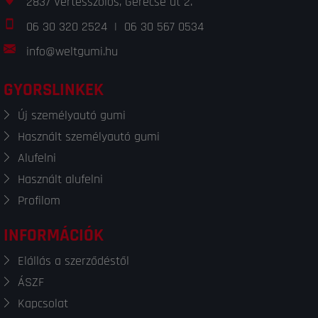
2837 Vértesszőlős, Gerecse út 2.
06 30 320 2524
|
06 30 567 0534
info@weltgumi.hu
GYORSLINKEK
Új személyautó gumi
Használt személyautó gumi
Alufelni
Használt alufelni
Profilom
INFORMÁCIÓK
Elállás a szerződéstől
ÁSZF
Kapcsolat