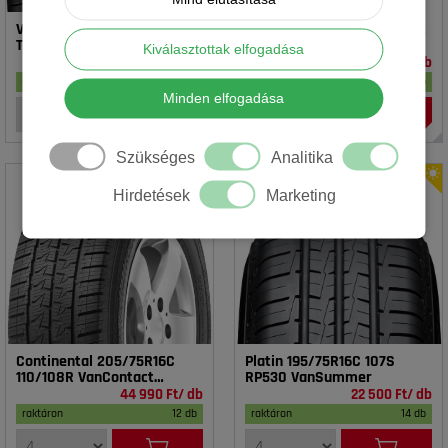
Vredestein 195/65R15 91T T-
Rotalla 195/65R15 91V RH02
TRAC 2 DOT23
Kiválasztottak elfogadása
16 990 Ft/ db
14 990 Ft/ db
raktáron
17 db
raktáron
20 db
Minden elfogadása
Szükséges
Analitika
Hirdetések
Marketing
Continental 205/75R16C
Platin 195/75R16C 107S
110/108R VanContact
RP530 VanSummer
4Season
44 990 Ft/ db
22 500 Ft/ db
raktáron
12 db
raktáron
14 db