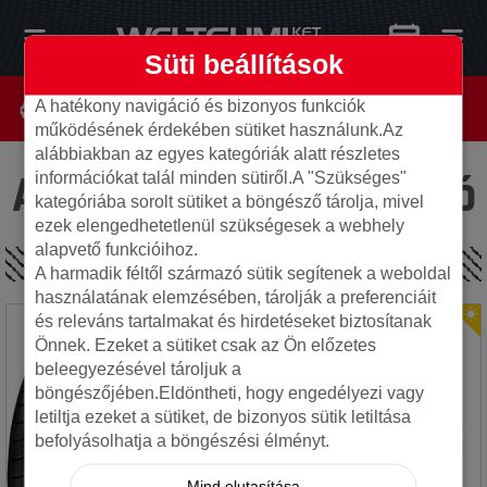
Süti beállítások
A hatékony navigáció és bizonyos funkciók
működésének érdekében sütiket használunk.Az
alábbiakban az egyes kategóriák alatt részletes
Az oldal nem található
információkat talál minden sütiről.A "Szükséges"
kategóriába sorolt sütiket a böngésző tárolja, mivel
ezek elengedhetetlenül szükségesek a webhely
alapvető funkcióihoz.
SPECIÁLIS AJÁNLATOK
A harmadik féltől származó sütik segítenek a weboldal
használatának elemzésében, tárolják a preferenciáit
és releváns tartalmakat és hirdetéseket biztosítanak
Önnek. Ezeket a sütiket csak az Ön előzetes
beleegyezésével tároljuk a
böngészőjében.Eldöntheti, hogy engedélyezi vagy
letiltja ezeket a sütiket, de bizonyos sütik letiltása
befolyásolhatja a böngészési élményt.
Mind elutasítása