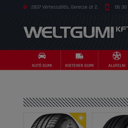
2837 Vértesszőlős, Gerecse út 2.
06 30
AUTÓ GUMI
KISTEHER GUMI
ALUFELNI