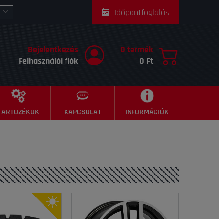
Időpontfoglalás
Bejelentkezés
0 termék
Felhasználói fiók
0 Ft
TARTOZÉKOK
KAPCSOLAT
INFORMÁCIÓK