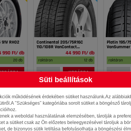
5 91V RH02
Continental 205/75R16C
Platin 195/
110/108R VanContact
VanSummer
4Season
4 990 Ft/ db
44 990 Ft/ db
20 db
raktáron
12 db
raktáron
KOSÁRBA
KOSÁRBA
Süti beállítások
nkciók működésének érdekében sütiket használunk.Az alábbiakb
ütiről.A "Szükséges" kategóriába sorolt sütiket a böngésző táro
cióihoz.
tenek a weboldal használatának elemzésében, tárolják a preferen
ket a sütiket csak az Ön előzetes beleegyezésével tároljuk a b
iket, de bizonyos sütik letiltása befolyásolhatja a böngészési élm