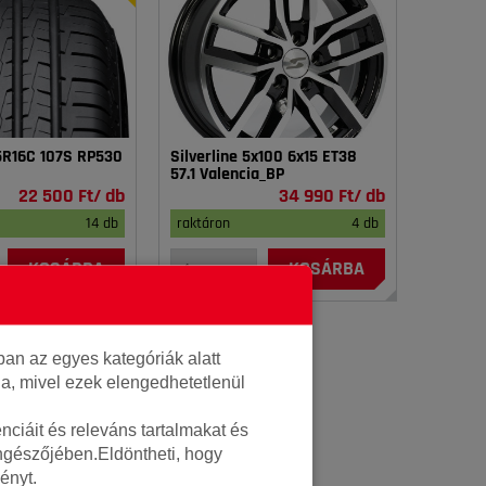
75R16C 107S RP530
Silverline 5x100 6x15 ET38
57.1 Valencia_BP
22 500 Ft/ db
34 990 Ft/ db
14 db
raktáron
4 db
KOSÁRBA
KOSÁRBA
an az egyes kategóriák alatt
lja, mivel ezek elengedhetetlenül
ciáit és releváns tartalmakat és
öngészőjében.Eldöntheti, hogy
ényt.