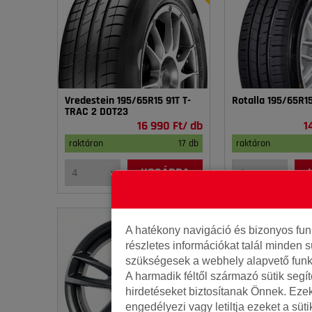
Vredestein 195/65R15 91T T-
Rotalla 195/65R1
TRAC 2 DOT23
16 990 Ft/ db
1
raktáron
17 db
raktáron
KOSÁRBA
A hatékony navigáció és bizonyos fu
részletes információkat talál minden s
szükségesek a webhely alapvető funk
A harmadik féltől származó sütik segí
hirdetéseket biztosítanak Önnek. Eze
engedélyezi vagy letiltja ezeket a süt