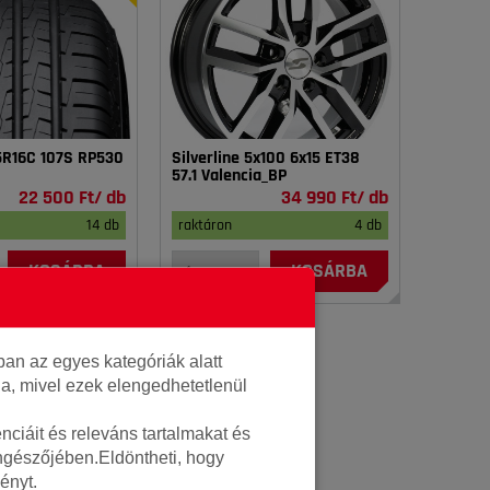
75R16C 107S RP530
Silverline 5x100 6x15 ET38
57.1 Valencia_BP
22 500 Ft/ db
34 990 Ft/ db
14 db
raktáron
4 db
KOSÁRBA
KOSÁRBA
an az egyes kategóriák alatt
lja, mivel ezek elengedhetetlenül
ciáit és releváns tartalmakat és
öngészőjében.Eldöntheti, hogy
ényt.