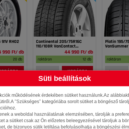
5 91V RH02
Continental 205/75R16C
Platin 195/
110/108R VanContact
VanSummer
4Season
4 990 Ft/ db
44 990 Ft/ db
20 db
raktáron
12 db
raktáron
KOSÁRBA
KOSÁRBA
Süti beállítások
nkciók működésének érdekében sütiket használunk.Az alábbiakb
ütiről.A "Szükséges" kategóriába sorolt sütiket a böngésző táro
cióihoz.
tenek a weboldal használatának elemzésében, tárolják a preferen
ket a sütiket csak az Ön előzetes beleegyezésével tároljuk a b
iket, de bizonyos sütik letiltása befolyásolhatja a böngészési élm