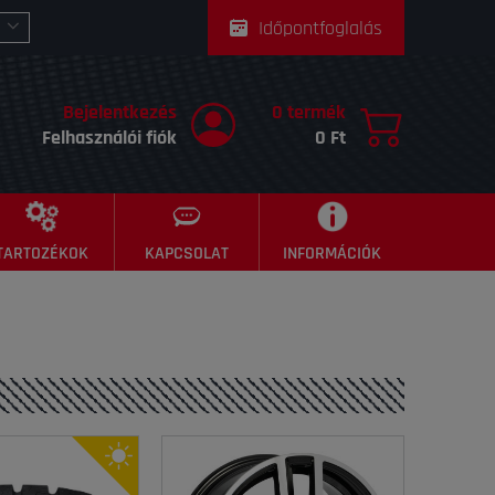
Időpontfoglalás
Bejelentkezés
0 termék
Felhasználói fiók
0 Ft
TARTOZÉKOK
KAPCSOLAT
INFORMÁCIÓK