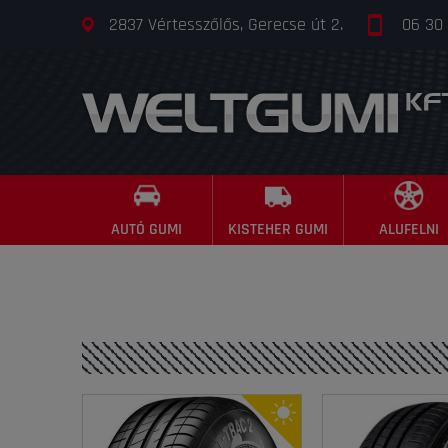
2837 Vértesszőlős, Gerecse út 2.
06 30
AUTÓ GUMI
KISTEHER GUMI
ALUFELNI