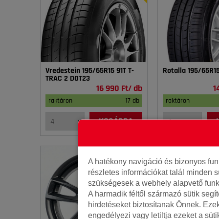
Vredestein 195/65R15 91T T-
Rotalla 195/65R1
TRAC 2 DOT23
16 990 Ft/ db
1
raktáron
17 db
raktáron
KOSÁRBA
A hatékony navigáció és bizonyos fu
részletes információkat talál minden s
szükségesek a webhely alapvető funk
A harmadik féltől származó sütik segí
hirdetéseket biztosítanak Önnek. Eze
engedélyezi vagy letiltja ezeket a süt