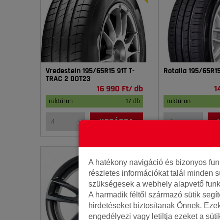
Vredestein 195/65R15 91T T-
Rotalla 195/65R1
TRAC 2 DOT23
16 990 Ft/ db
1
raktáron
17 db
raktáron
KOSÁRBA
A hatékony navigáció és bizonyos fu
részletes információkat talál minden s
szükségesek a webhely alapvető funk
A harmadik féltől származó sütik segí
hirdetéseket biztosítanak Önnek. Eze
engedélyezi vagy letiltja ezeket a süt