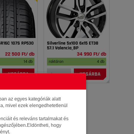
75R16C 107S RP530
Silverline 5x100 6x15 ET38
57.1 Valencia_BP
22 500 Ft/ db
34 990 Ft/ db
14 db
raktáron
4 db
KOSÁRBA
KOSÁRBA
an az egyes kategóriák alatt
lja, mivel ezek elengedhetetlenül
ciáit és releváns tartalmakat és
öngészőjében.Eldöntheti, hogy
ényt.