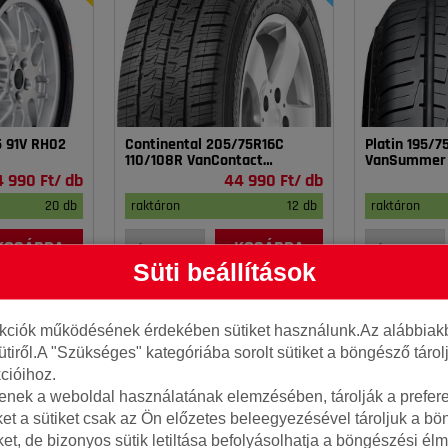
5 91V RH02
Continental 205/75R16C
Platin 195/
110/108R VanContact
VanSummer
4Season
4 990 Ft/ db
44 990 Ft/ db
20 db
raktáron
12 db
raktáron
KOSÁRBA
KOSÁRBA
Süti beállítások
nkciók működésének érdekében sütiket használunk.Az alábbiakb
ütiről.A "Szükséges" kategóriába sorolt sütiket a böngésző táro
cióihoz.
tenek a weboldal használatának elemzésében, tárolják a preferen
ket a sütiket csak az Ön előzetes beleegyezésével tároljuk a b
iket, de bizonyos sütik letiltása befolyásolhatja a böngészési élm