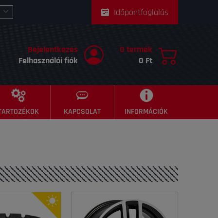
Időpontfoglalás
Bejelentkezés
0 termék
Felhasználói fiók
0 Ft
TARTOZÉKOK
KAPCSOLAT
INFORMÁCIÓK