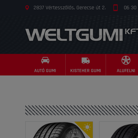
2837 Vértesszőlős, Gerecse út 2.
06 30
AUTÓ GUMI
KISTEHER GUMI
ALUFELNI