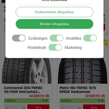
Vredestein 195/65R15 91T T-
Rotalla 195/65R15 91V RH02
TRAC 2 DOT23
Kiválasztottak elfogadása
16 990 Ft/ db
14 990 Ft/ db
raktáron
17 db
raktáron
18 db
Minden elfogadása
Szükséges
Analitika
Hirdetések
Marketing
Continental 205/75R16C
Platin 195/75R16C 107S
110/108R VanContact
RP530 VanSummer
4Season
44 990 Ft/ db
22 500 Ft/ db
raktáron
12 db
raktáron
14 db