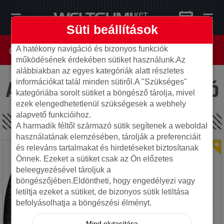
Süti beállítások
A hatékony navigáció és bizonyos funkciók
működésének érdekében sütiket használunk.Az
alábbiakban az egyes kategóriák alatt részletes
Az oldal nem található
információkat talál minden sütiről.A "Szükséges"
kategóriába sorolt sütiket a böngésző tárolja, mivel
ezek elengedhetetlenül szükségesek a webhely
alapvető funkcióihoz.
SPECIÁLIS AJÁNLATOK
A harmadik féltől származó sütik segítenek a weboldal
használatának elemzésében, tárolják a preferenciáit
és releváns tartalmakat és hirdetéseket biztosítanak
Önnek. Ezeket a sütiket csak az Ön előzetes
beleegyezésével tároljuk a
böngészőjében.Eldöntheti, hogy engedélyezi vagy
letiltja ezeket a sütiket, de bizonyos sütik letiltása
befolyásolhatja a böngészési élményt.
Mind elutasítása