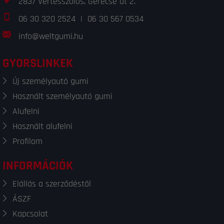
2837 Vértesszőlős, Gerecse út 2.
06 30 320 2524
|
06 30 567 0534
info@weltgumi.hu
GYORSLINKEK
Új személyautó gumi
Használt személyautó gumi
Alufelni
Használt alufelni
Profilom
INFORMÁCIÓK
Elállás a szerződéstől
ÁSZF
Kapcsolat