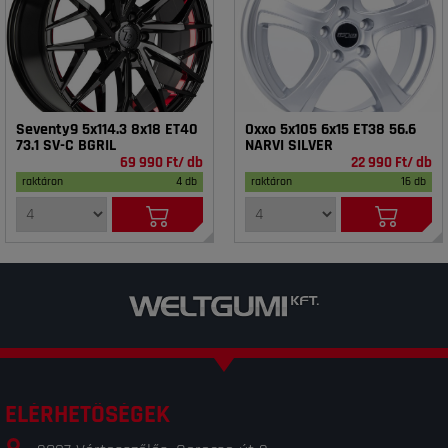
Seventy9 5x114.3 8x18 ET40
Oxxo 5x105 6x15 ET38 56.6
73.1 SV-C BGRIL
NARVI SILVER
69 990 Ft/ db
22 990 Ft/ db
raktáron
4 db
raktáron
16 db
ELÉRHETŐSÉGEK