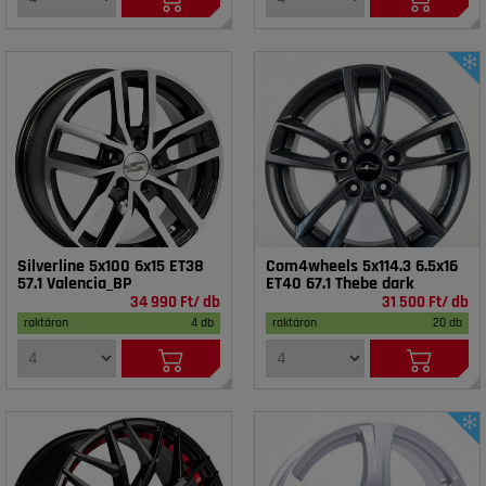
Silverline 5x100 6x15 ET38
Com4wheels 5x114.3 6.5x16
57.1 Valencia_BP
ET40 67.1 Thebe dark
34 990 Ft/ db
31 500 Ft/ db
raktáron
4 db
raktáron
20 db