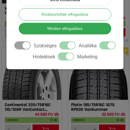
Vredestein 195/65R15 91T T-
Rotalla 195/65R15 91V RH02
TRAC 2 DOT23
Kiválasztottak elfogadása
16 990 Ft/ db
14 990 Ft/ db
raktáron
17 db
raktáron
20 db
Minden elfogadása
Szükséges
Analitika
Hirdetések
Marketing
Continental 205/75R16C
Platin 195/75R16C 107S
110/108R VanContact
RP530 VanSummer
4Season
44 990 Ft/ db
22 500 Ft/ db
raktáron
12 db
raktáron
14 db