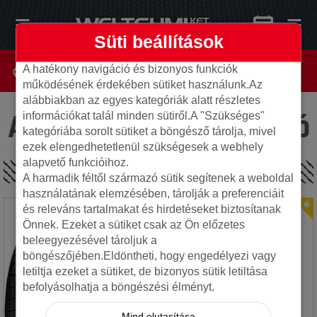
Süti beállítások
A hatékony navigáció és bizonyos funkciók
működésének érdekében sütiket használunk.Az
alábbiakban az egyes kategóriák alatt részletes
Az oldal nem található
információkat talál minden sütiről.A "Szükséges"
kategóriába sorolt sütiket a böngésző tárolja, mivel
ezek elengedhetetlenül szükségesek a webhely
alapvető funkcióihoz.
SPECIÁLIS AJÁNLATOK
A harmadik féltől származó sütik segítenek a weboldal
használatának elemzésében, tárolják a preferenciáit
és releváns tartalmakat és hirdetéseket biztosítanak
Önnek. Ezeket a sütiket csak az Ön előzetes
beleegyezésével tároljuk a
böngészőjében.Eldöntheti, hogy engedélyezi vagy
letiltja ezeket a sütiket, de bizonyos sütik letiltása
befolyásolhatja a böngészési élményt.
Mind elutasítása