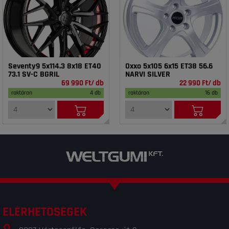
Seventy9 5x114.3 8x18 ET40
Oxxo 5x105 6x15 ET38 56.6
73.1 SV-C BGRIL
NARVI SILVER
69 990 Ft/ db
22 990 Ft/ db
raktáron
4 db
raktáron
16 db
ELÉRHETŐSÉGEK