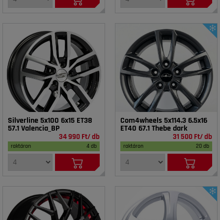
Silverline 5x100 6x15 ET38
Com4wheels 5x114.3 6.5x16
57.1 Valencia_BP
ET40 67.1 Thebe dark
34 990 Ft/ db
31 500 Ft/ db
raktáron
4 db
raktáron
20 db