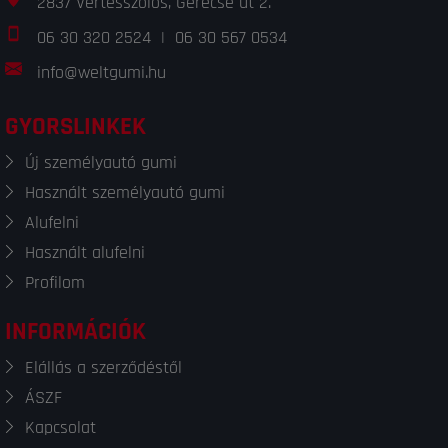
2837 Vértesszőlős, Gerecse út 2.
06 30 320 2524
|
06 30 567 0534
info@weltgumi.hu
GYORSLINKEK
Új személyautó gumi
Használt személyautó gumi
Alufelni
Használt alufelni
Profilom
INFORMÁCIÓK
Elállás a szerződéstől
ÁSZF
Kapcsolat