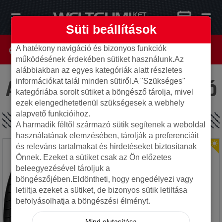
Süti beállítások
A hatékony navigáció és bizonyos funkciók
működésének érdekében sütiket használunk.Az
alábbiakban az egyes kategóriák alatt részletes
Az oldal nem található
információkat talál minden sütiről.A "Szükséges"
kategóriába sorolt sütiket a böngésző tárolja, mivel
ezek elengedhetetlenül szükségesek a webhely
alapvető funkcióihoz.
SPECIÁLIS AJÁNLATOK
A harmadik féltől származó sütik segítenek a weboldal
használatának elemzésében, tárolják a preferenciáit
és releváns tartalmakat és hirdetéseket biztosítanak
Önnek. Ezeket a sütiket csak az Ön előzetes
beleegyezésével tároljuk a
böngészőjében.Eldöntheti, hogy engedélyezi vagy
letiltja ezeket a sütiket, de bizonyos sütik letiltása
befolyásolhatja a böngészési élményt.
Mind elutasítása