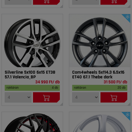
Silverline 5x100 6x15 ET38
Com4wheels 5x114.3 6.5x16
57.1 Valencia_BP
ET40 67.1 Thebe dark
34 990 Ft/ db
31 500 Ft/ db
raktáron
4 db
raktáron
20 db