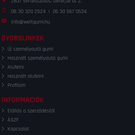
2837 Vértesszőlős, Gerecse út 2.
06 30 320 2524
|
06 30 567 0534
info@weltgumi.hu
GYORSLINKEK
Új személyautó gumi
Használt személyautó gumi
Alufelni
Használt alufelni
Profilom
INFORMÁCIÓK
Elállás a szerződéstől
ÁSZF
Kapcsolat