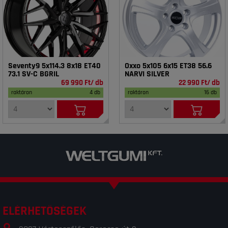
Seventy9 5x114.3 8x18 ET40
Oxxo 5x105 6x15 ET38 56.6
73.1 SV-C BGRIL
NARVI SILVER
69 990 Ft/ db
22 990 Ft/ db
raktáron
4 db
raktáron
16 db
ELÉRHETŐSÉGEK