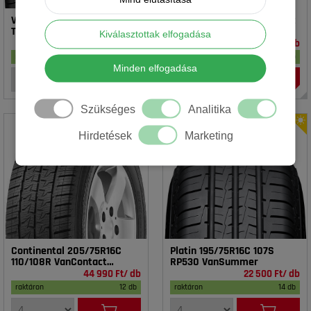
Vredestein 195/65R15 91T T-
Rotalla 195/65R15 91V RH02
TRAC 2 DOT23
Kiválasztottak elfogadása
16 990 Ft/ db
14 990 Ft/ db
raktáron
17 db
raktáron
20 db
Minden elfogadása
Szükséges
Analitika
Hirdetések
Marketing
Continental 205/75R16C
Platin 195/75R16C 107S
110/108R VanContact
RP530 VanSummer
4Season
44 990 Ft/ db
22 500 Ft/ db
raktáron
12 db
raktáron
14 db