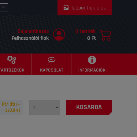
Időpontfoglalás
Bejelentkezés
0 termék
Felhasználói fiók
0 Ft
TARTOZÉKOK
KAPCSOLAT
INFORMÁCIÓK
 Ft/ db
(~
KOSÁRBA
228.9
€)