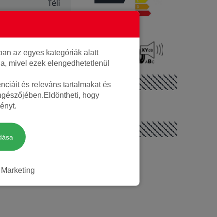
Téli
72 dB
an az egyes kategóriák alatt
Nem
lja, mivel ezek elengedhetetlenül
ciáit és releváns tartalmakat és
öngészőjében.Eldöntheti, hogy
ényt.
dása
Marketing