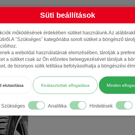
Süti beállítások
nkciók működésének érdekében sütiket használunk.Az alábbiakb
ütiről.A "Szükséges" kategóriába sorolt sütiket a böngésző táro
cióihoz.
BŐVEBB INFORMÁCIÓ
tenek a weboldal használatának elemzésében, tárolják a preferen
ket a sütiket csak az Ön előzetes beleegyezésével tároljuk a b
iket, de bizonyos sütik letiltása befolyásolhatja a böngészési élm
AJÁNLOTT TERMÉKEK
 elutasítása
Kiválasztottak elfogadása
Minden elfoga
Szükséges
Analitika
Hirdetések