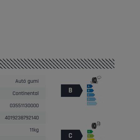
Autó gumi
B
Continental
03551130000
4019238792140
11kg
C