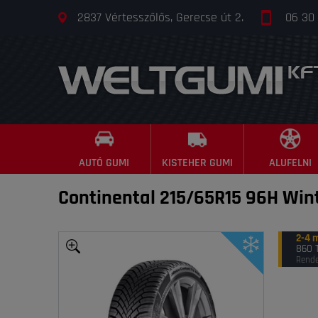
2837 Vértesszőlős, Gerecse út 2.
06 30
AUTÓ GUMI
KISTEHER GUMI
ALUFELNI
Continental 215/65R15 96H Win
2-4 
860 
Rende