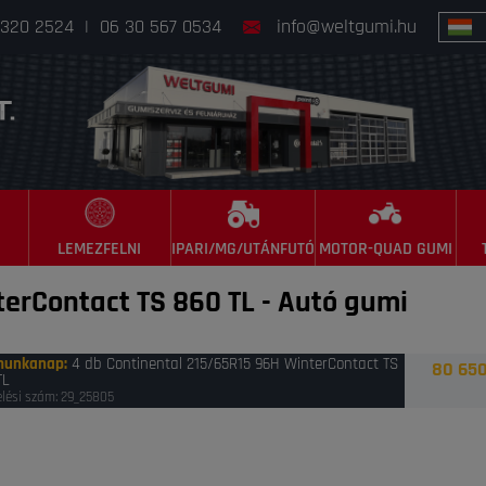
 320 2524
|
06 30 567 0534
info@weltgumi.hu
LEMEZFELNI
IPARI/MG/UTÁNFUTÓ
MOTOR-QUAD GUMI
terContact TS 860 TL
-
Autó gumi
munkanap
:
4 db Continental 215/65R15 96H WinterContact TS
80 650
TL
lési szám: 29_25805