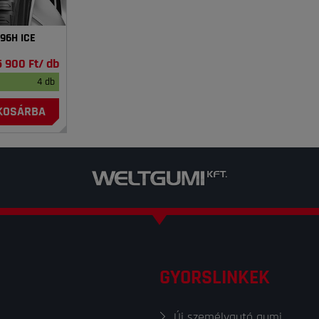
 96H ICE
5 900 Ft/ db
4 db
KOSÁRBA
GYORSLINKEK
Új személyautó gumi