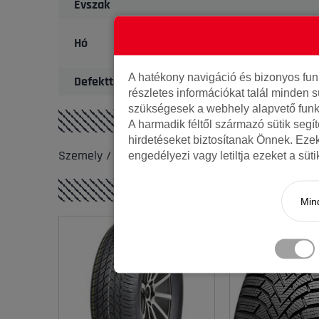
Évszak
Hó
A hatékony navigáció és bizonyos fu
Defekttűrő
részletes információkat talál minden s
szükségesek a webhely alapvető funk
A harmadik féltől származó sütik segí
hirdetéseket biztosítanak Önnek. Eze
Szemely / SUV
engedélyezi vagy letiltja ezeket a süt
Mind