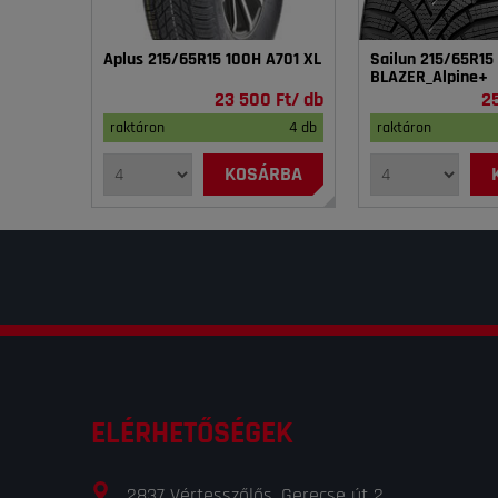
Aplus 215/65R15 100H A701 XL
Sailun 215/65R15
BLAZER_Alpine+
23 500 Ft/ db
2
raktáron
4 db
raktáron
KOSÁRBA
ELÉRHETŐSÉGEK
2837 Vértesszőlős, Gerecse út 2.