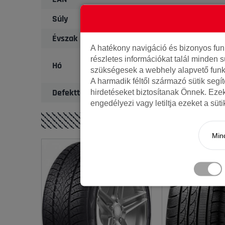
Súly
Évszak
A hatékony navigáció és bizonyos fu
részletes információkat talál minden s
Hó
szükségesek a webhely alapvető funk
A harmadik féltől származó sütik segí
Defekttűrő
hirdetéseket biztosítanak Önnek. Eze
engedélyezi vagy letiltja ezeket a süt
Mind