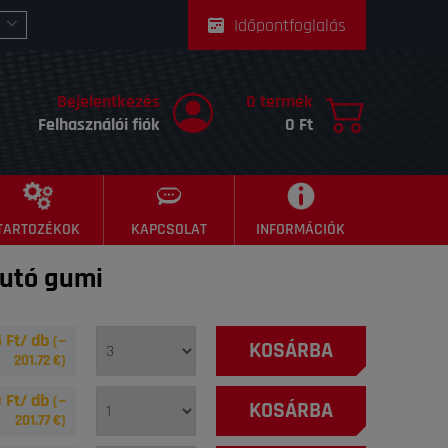
Időpontfoglalás
Bejelentkezés
0 termék
Felhasználói fiók
0 Ft
TARTOZÉKOK
KAPCSOLAT
INFORMÁCIÓK
utó gumi
 Ft/ db
(~
KOSÁRBA
201.72
€)
 Ft/ db
(~
KOSÁRBA
201.77
€)