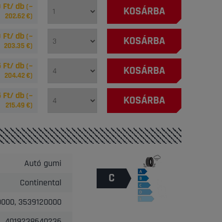
 Ft/ db
(~
KOSÁRBA
202.62
€)
 Ft/ db
(~
KOSÁRBA
203.35
€)
 Ft/ db
(~
KOSÁRBA
204.42
€)
 Ft/ db
(~
KOSÁRBA
215.49
€)
Autó gumi
C
Continental
000, 3539120000
4019238640236