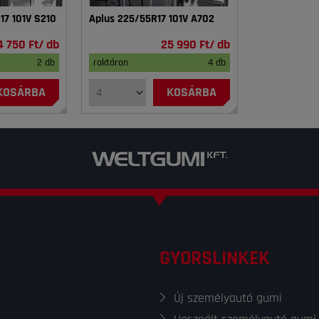
7 101V S210
Aplus 225/55R17 101V A702
4 750 Ft/ db
25 990 Ft/ db
2 db
raktáron
4 db
KOSÁRBA
KOSÁRBA
GYORSLINKEK
Új személyautó gumi