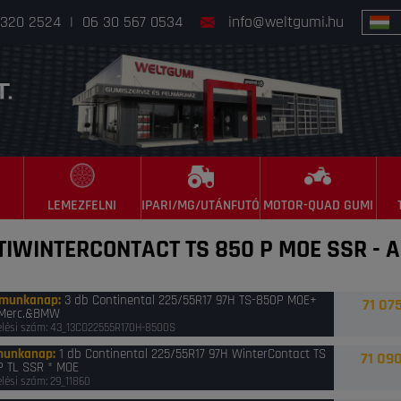
 320 2524
|
06 30 567 0534
info@weltgumi.hu
LEMEZFELNI
IPARI/MG/UTÁNFUTÓ
MOTOR-QUAD GUMI
NTIWINTERCONTACT TS 850 P MOE SSR
-
A
 munkanap
:
3 db Continental 225/55R17 97H TS-850P MOE+
71 075
Merc.&BMW
lési szám: 43_13CO22555R170H-8500S
munkanap
:
1 db Continental 225/55R17 97H WinterContact TS
71 090
P TL SSR * MOE
lési szám: 29_11860