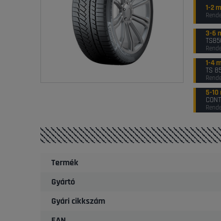
1-2 
Rende
3-6 
TS85
Rende
1-4 
TS 8
Rende
5-10
CONT
Rende
Termék
Gyártó
Gyári cikkszám
EAN