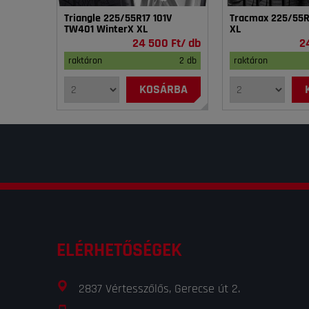
Triangle 225/55R17 101V
Tracmax 225/55R1
TW401 WinterX XL
XL
24 500 Ft/ db
2
raktáron
2 db
raktáron
KOSÁRBA
ELÉRHETŐSÉGEK
2837 Vértesszőlős, Gerecse út 2.