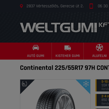
2837 Vértesszőlős, Gerecse út 2.
06 30
AUTÓ GUMI
KISTEHER GUMI
ALUFELNI
Continental 225/55R17 97H CO
5-10
SSR 
Rende
2-4 
850 
Rende