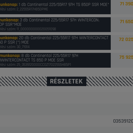
71 390
munkanap
:
1 db Continental 225/55R17 97H TS 850P SSR MOE*
lési szám: 2_22555R17H850PME
munkanap
:
3 db Continental 225/55R17 97H WINTERCON.
71 650
0P SSR*MOE
lési szám: 11_000000000020051098
munkanap
:
20 db Continental 225/55R17 97H WINTERCONTACT
72 025
50 P SSR (*) MOE
lési szám: 30_71914
 munkanap
:
8 db Continental 225/55R17 97H
75 925
IWINTERCONTACT TS 850 P MOE SSR
lési szám: 25_3539120000CCOZ17022555H85P1
RÉSZLETEK
03539120