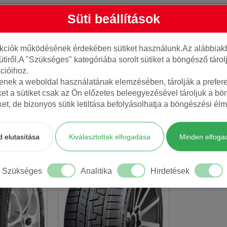
Süti beállítások
nkciók működésének érdekében sütiket használunk.Az alábbiakb
ütiről.A "Szükséges" kategóriába sorolt sütiket a böngésző táro
cióihoz.
tenek a weboldal használatának elemzésében, tárolják a preferen
ket a sütiket csak az Ön előzetes beleegyezésével tároljuk a b
iket, de bizonyos sütik letiltása befolyásolhatja a böngészési élm
AJÁNLOTT TERMÉKEK
 elutasítása
Kiválasztottak elfogadása
Minden elfoga
Szükséges
Analitika
Hirdetések