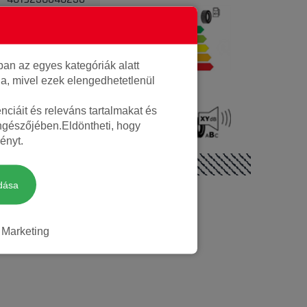
11.3kg
E
Téli
an az egyes kategóriák alatt
lja, mivel ezek elengedhetetlenül
ciáit és releváns tartalmakat és
72 dB
Igen
öngészőjében.Eldöntheti, hogy
ényt.
dása
Marketing