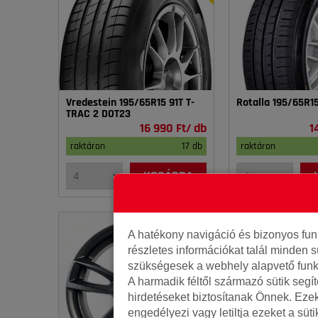
Vredestein 195/65R15 91T T-
Rotalla 195/65R1
TRAC 2 DOT23
16 990 Ft/ db
1
raktáron
17 db
raktáron
KOSÁRBA
A hatékony navigáció és bizonyos fu
részletes információkat talál minden s
szükségesek a webhely alapvető funk
A harmadik féltől származó sütik segí
hirdetéseket biztosítanak Önnek. Eze
engedélyezi vagy letiltja ezeket a süt