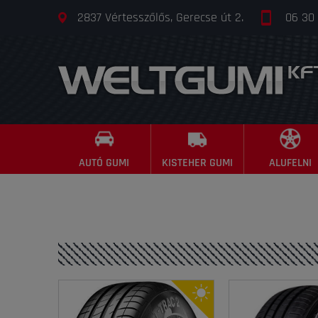
2837 Vértesszőlős, Gerecse út 2.
06 30
AUTÓ GUMI
KISTEHER GUMI
ALUFELNI