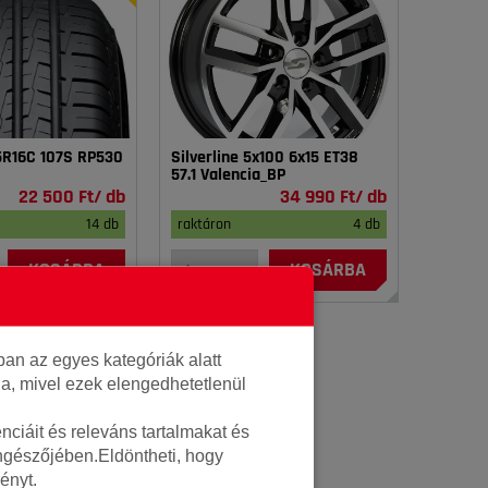
75R16C 107S RP530
Silverline 5x100 6x15 ET38
57.1 Valencia_BP
22 500 Ft/ db
34 990 Ft/ db
14 db
raktáron
4 db
KOSÁRBA
KOSÁRBA
an az egyes kategóriák alatt
lja, mivel ezek elengedhetetlenül
ciáit és releváns tartalmakat és
öngészőjében.Eldöntheti, hogy
ényt.