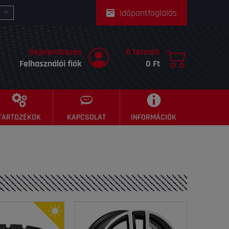
Időpontfoglalás
Bejelentkezés
0 termék
Felhasználói fiók
0 Ft
TARTOZÉKOK
KAPCSOLAT
INFORMÁCIÓK