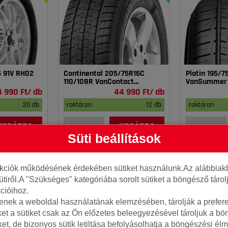
5 91V RH02
Continental 205/75R16C
Platin 195/
110/108R VanContact
VanSummer
4Season
4 990 Ft/ db
44 990 Ft/ db
20 db
raktáron
12 db
raktáron
KOSÁRBA
KOSÁRBA
Süti beállítások
nkciók működésének érdekében sütiket használunk.Az alábbiakb
ütiről.A "Szükséges" kategóriába sorolt sütiket a böngésző táro
cióihoz.
tenek a weboldal használatának elemzésében, tárolják a preferen
ket a sütiket csak az Ön előzetes beleegyezésével tároljuk a b
iket, de bizonyos sütik letiltása befolyásolhatja a böngészési élm