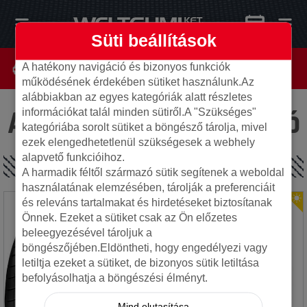
Süti beállítások
A hatékony navigáció és bizonyos funkciók
működésének érdekében sütiket használunk.Az
alábbiakban az egyes kategóriák alatt részletes
Az oldal nem található
információkat talál minden sütiről.A "Szükséges"
kategóriába sorolt sütiket a böngésző tárolja, mivel
ezek elengedhetetlenül szükségesek a webhely
alapvető funkcióihoz.
SPECIÁLIS AJÁNLATOK
A harmadik féltől származó sütik segítenek a weboldal
használatának elemzésében, tárolják a preferenciáit
és releváns tartalmakat és hirdetéseket biztosítanak
Önnek. Ezeket a sütiket csak az Ön előzetes
beleegyezésével tároljuk a
böngészőjében.Eldöntheti, hogy engedélyezi vagy
letiltja ezeket a sütiket, de bizonyos sütik letiltása
befolyásolhatja a böngészési élményt.
Mind elutasítása