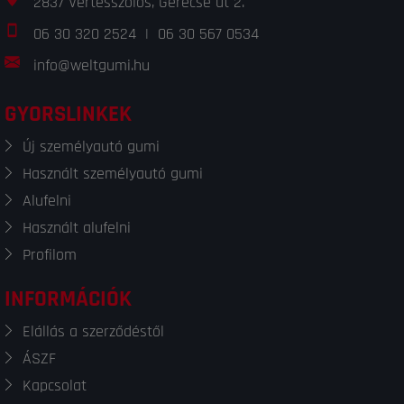
2837 Vértesszőlős, Gerecse út 2.
06 30 320 2524
|
06 30 567 0534
info@weltgumi.hu
GYORSLINKEK
Új személyautó gumi
Használt személyautó gumi
Alufelni
Használt alufelni
Profilom
INFORMÁCIÓK
Elállás a szerződéstől
ÁSZF
Kapcsolat