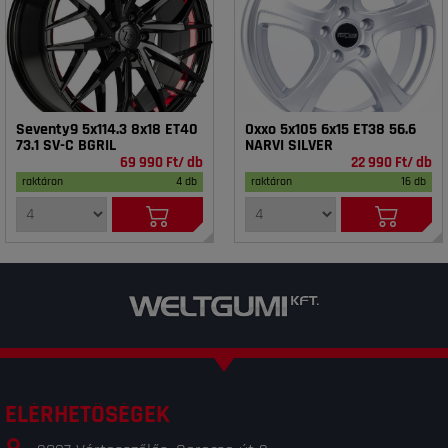
Seventy9 5x114.3 8x18 ET40
Oxxo 5x105 6x15 ET38 56.6
73.1 SV-C BGRIL
NARVI SILVER
69 990 Ft/ db
22 990 Ft/ db
raktáron
4 db
raktáron
16 db
ELÉRHETŐSÉGEK