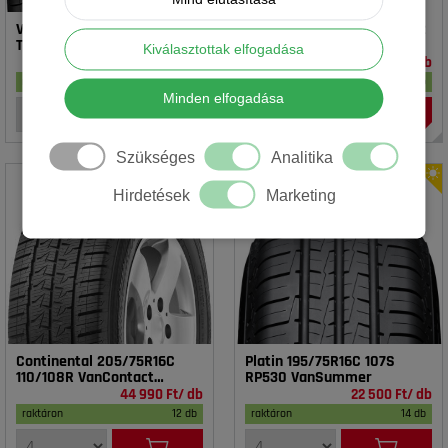
Vredestein 195/65R15 91T T-
Rotalla 195/65R15 91V RH02
TRAC 2 DOT23
Kiválasztottak elfogadása
16 990 Ft/ db
14 990 Ft/ db
raktáron
17 db
raktáron
18 db
Minden elfogadása
Szükséges
Analitika
Hirdetések
Marketing
Continental 205/75R16C
Platin 195/75R16C 107S
110/108R VanContact
RP530 VanSummer
4Season
44 990 Ft/ db
22 500 Ft/ db
raktáron
12 db
raktáron
14 db