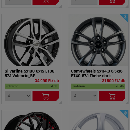
Silverline 5x100 6x15 ET38
Com4wheels 5x114.3 6.5x16
57.1 Valencia_BP
ET40 67.1 Thebe dark
34 990 Ft/ db
31 500 Ft/ db
raktáron
4 db
raktáron
20 db