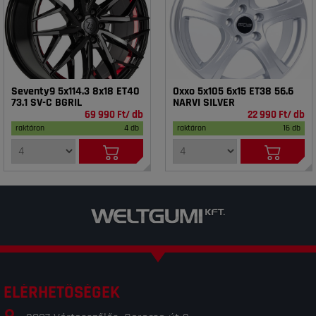
Seventy9 5x114.3 8x18 ET40
Oxxo 5x105 6x15 ET38 56.6
73.1 SV-C BGRIL
NARVI SILVER
69 990 Ft/ db
22 990 Ft/ db
raktáron
4 db
raktáron
16 db
ELÉRHETŐSÉGEK