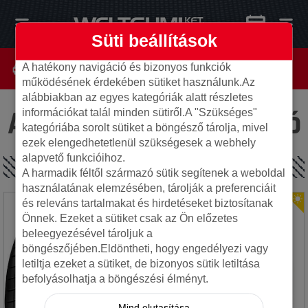
Süti beállítások
A hatékony navigáció és bizonyos funkciók
működésének érdekében sütiket használunk.Az
alábbiakban az egyes kategóriák alatt részletes
Az oldal nem található
információkat talál minden sütiről.A "Szükséges"
kategóriába sorolt sütiket a böngésző tárolja, mivel
ezek elengedhetetlenül szükségesek a webhely
alapvető funkcióihoz.
SPECIÁLIS AJÁNLATOK
A harmadik féltől származó sütik segítenek a weboldal
használatának elemzésében, tárolják a preferenciáit
és releváns tartalmakat és hirdetéseket biztosítanak
Önnek. Ezeket a sütiket csak az Ön előzetes
beleegyezésével tároljuk a
böngészőjében.Eldöntheti, hogy engedélyezi vagy
letiltja ezeket a sütiket, de bizonyos sütik letiltása
befolyásolhatja a böngészési élményt.
Mind elutasítása