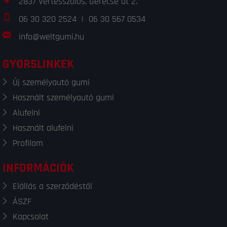
2837 Vértesszőlős, Gerecse út 2.
06 30 320 2524
|
06 30 567 0534
info@weltgumi.hu
GYORSLINKEK
Új személyautó gumi
Használt személyautó gumi
Alufelni
Használt alufelni
Profilom
INFORMÁCIÓK
Elállás a szerződéstől
ÁSZF
Kapcsolat