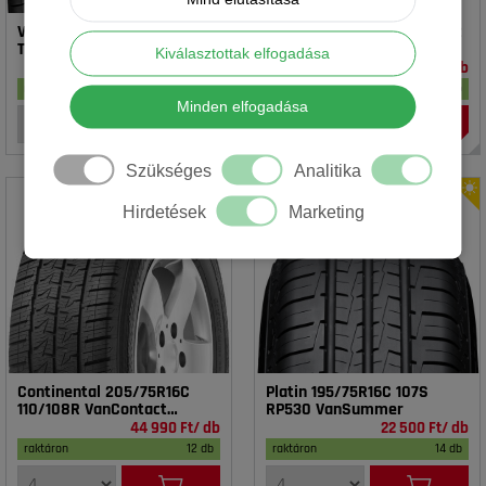
Vredestein 195/65R15 91T T-
Rotalla 195/65R15 91V RH02
TRAC 2 DOT23
Kiválasztottak elfogadása
16 990 Ft/ db
14 990 Ft/ db
raktáron
17 db
raktáron
20 db
Minden elfogadása
Szükséges
Analitika
Hirdetések
Marketing
Continental 205/75R16C
Platin 195/75R16C 107S
110/108R VanContact
RP530 VanSummer
4Season
44 990 Ft/ db
22 500 Ft/ db
raktáron
12 db
raktáron
14 db