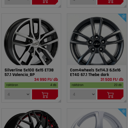
Silverline 5x100 6x15 ET38
Com4wheels 5x114.3 6.5x16
57.1 Valencia_BP
ET40 67.1 Thebe dark
34 990 Ft/ db
31 500 Ft/ db
raktáron
4 db
raktáron
20 db