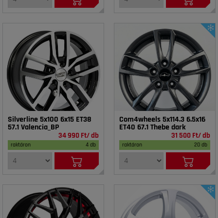
Silverline 5x100 6x15 ET38
Com4wheels 5x114.3 6.5x16
57.1 Valencia_BP
ET40 67.1 Thebe dark
34 990 Ft/ db
31 500 Ft/ db
raktáron
4 db
raktáron
20 db