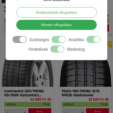
Vredestein 195/65R15 91T T-
Rotalla 195/65R15 91V RH02
TRAC 2 DOT23
Kiválasztottak elfogadása
16 990 Ft/ db
14 990 Ft/ db
raktáron
17 db
raktáron
20 db
Minden elfogadása
Szükséges
Analitika
Hirdetések
Marketing
Continental 205/75R16C
Platin 195/75R16C 107S
110/108R VanContact
RP530 VanSummer
4Season
44 990 Ft/ db
22 500 Ft/ db
raktáron
12 db
raktáron
14 db