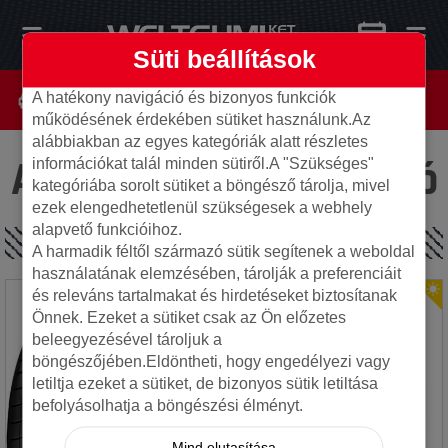
Süti beállítások
A hatékony navigáció és bizonyos funkciók
működésének érdekében sütiket használunk.Az
alábbiakban az egyes kategóriák alatt részletes
Az oldal nem található
információkat talál minden sütiről.A "Szükséges"
kategóriába sorolt sütiket a böngésző tárolja, mivel
ezek elengedhetetlenül szükségesek a webhely
alapvető funkcióihoz.
SPECIÁLIS AJÁNLATOK
A harmadik féltől származó sütik segítenek a weboldal
használatának elemzésében, tárolják a preferenciáit
és releváns tartalmakat és hirdetéseket biztosítanak
Önnek. Ezeket a sütiket csak az Ön előzetes
beleegyezésével tároljuk a
böngészőjében.Eldöntheti, hogy engedélyezi vagy
letiltja ezeket a sütiket, de bizonyos sütik letiltása
befolyásolhatja a böngészési élményt.
Mind elutasítása