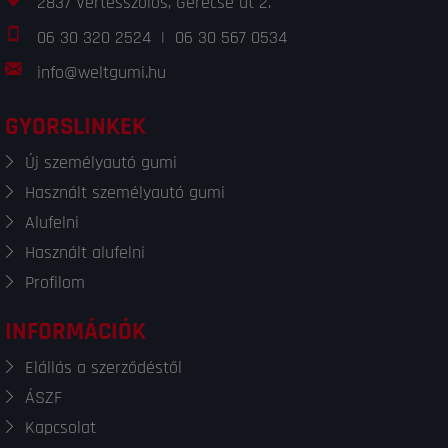
2837 Vértesszőlős, Gerecse út 2.
06 30 320 2524
|
06 30 567 0534
info@weltgumi.hu
GYORSLINKEK
Új személyautó gumi
Használt személyautó gumi
Alufelni
Használt alufelni
Profilom
INFORMÁCIÓK
Elállás a szerződéstől
ÁSZF
Kapcsolat