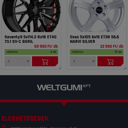
Seventy9 5x114.3 8x18 ET40
Oxxo 5x105 6x15 ET38 56.6
73.1 SV-C BGRIL
NARVI SILVER
69 990 Ft/ db
22 990 Ft/ db
raktáron
4 db
raktáron
16 db
ELÉRHETŐSÉGEK