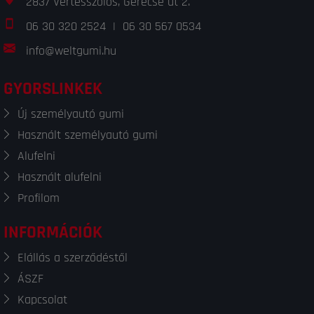
2837 Vértesszőlős, Gerecse út 2.
06 30 320 2524
|
06 30 567 0534
info@weltgumi.hu
GYORSLINKEK
Új személyautó gumi
Használt személyautó gumi
Alufelni
Használt alufelni
Profilom
INFORMÁCIÓK
Elállás a szerződéstől
ÁSZF
Kapcsolat