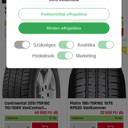
Vredestein 195/65R15 91T T-
Rotalla 195/65R15 91V RH02
TRAC 2 DOT23
Kiválasztottak elfogadása
16 990 Ft/ db
14 990 Ft/ db
raktáron
17 db
raktáron
18 db
Minden elfogadása
Szükséges
Analitika
Hirdetések
Marketing
Continental 205/75R16C
Platin 195/75R16C 107S
110/108R VanContact
RP530 VanSummer
4Season
44 990 Ft/ db
22 500 Ft/ db
raktáron
12 db
raktáron
14 db