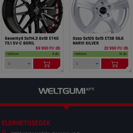
Seventy9 5x114.3 8x18 ET40
Oxxo 5x105 6x15 ET38 56.6
73.1 SV-C BGRIL
NARVI SILVER
69 990 Ft/ db
22 990 Ft/ db
raktáron
4 db
raktáron
16 db
ELÉRHETŐSÉGEK