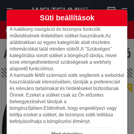
Süti beállítások
A hatékony navigáció és bizonyos funkciók
működésének érdekében sütiket használunk.Az
alábbiakban az egyes kategóriák alatt részletes
Az oldal nem található
információkat talál minden sütiről.A "Szükséges"
kategóriába sorolt sütiket a böngésző tárolja, mivel
ezek elengedhetetlenül szükségesek a webhely
alapvető funkcióihoz.
SPECIÁLIS AJÁNLATOK
A harmadik féltől származó sütik segítenek a weboldal
használatának elemzésében, tárolják a preferenciáit
és releváns tartalmakat és hirdetéseket biztosítanak
Önnek. Ezeket a sütiket csak az Ön előzetes
beleegyezésével tároljuk a
böngészőjében.Eldöntheti, hogy engedélyezi vagy
letiltja ezeket a sütiket, de bizonyos sütik letiltása
befolyásolhatja a böngészési élményt.
Mind elutasítása