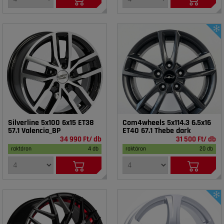
Silverline 5x100 6x15 ET38
Com4wheels 5x114.3 6.5x16
57.1 Valencia_BP
ET40 67.1 Thebe dark
34 990 Ft/ db
31 500 Ft/ db
raktáron
4 db
raktáron
20 db