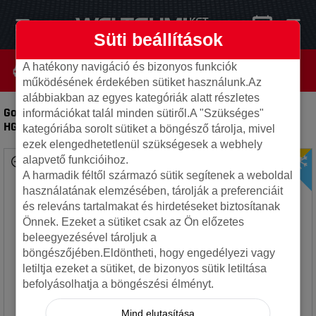
Süti beállítások
A hatékony navigáció és bizonyos funkciók
működésének érdekében sütiket használunk.Az
alábbiakban az egyes kategóriák alatt részletes
Goodyear 215/65R16 VECTOR 4S 5mm használt gumi
információkat talál minden sütiről.A "Szükséges"
HG16720
-
Autó gumi
kategóriába sorolt sütiket a böngésző tárolja, mivel
ezek elengedhetetlenül szükségesek a webhely
alapvető funkcióihoz.
A harmadik féltől származó sütik segítenek a weboldal
használatának elemzésében, tárolják a preferenciáit
és releváns tartalmakat és hirdetéseket biztosítanak
Önnek. Ezeket a sütiket csak az Ön előzetes
beleegyezésével tároljuk a
böngészőjében.Eldöntheti, hogy engedélyezi vagy
letiltja ezeket a sütiket, de bizonyos sütik letiltása
befolyásolhatja a böngészési élményt.
Mind elutasítása