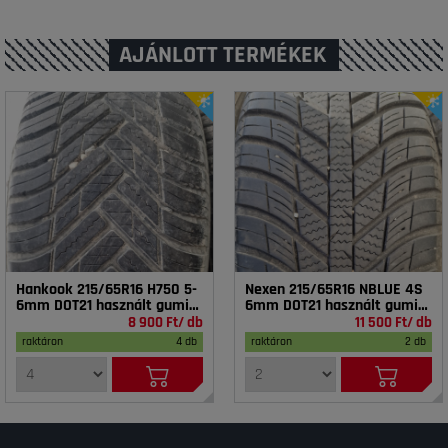
AJÁNLOTT TERMÉKEK
Hankook 215/65R16 H750 5-
Nexen 215/65R16 NBLUE 4S
6mm DOT21 használt gumi
6mm DOT21 használt gumi
HG16906
HG16674
8 900 Ft/ db
11 500 Ft/ db
raktáron
4 db
raktáron
2 db