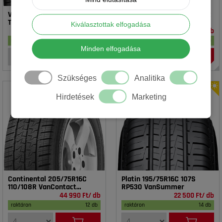
Vredestein 195/65R15 91T T-
Rotalla 195/65R15 91V RH02
TRAC 2 DOT23
Kiválasztottak elfogadása
16 990 Ft/ db
14 990 Ft/ db
raktáron
17 db
raktáron
18 db
Minden elfogadása
Szükséges
Analitika
Hirdetések
Marketing
Continental 205/75R16C
Platin 195/75R16C 107S
110/108R VanContact
RP530 VanSummer
4Season
44 990 Ft/ db
22 500 Ft/ db
raktáron
12 db
raktáron
14 db