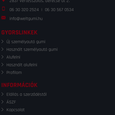
2837 Vértesszőlős, Gerecse út 2.
06 30 320 2524
|
06 30 567 0534
info@weltgumi.hu
GYORSLINKEK
Új személyautó gumi
Használt személyautó gumi
Alufelni
Használt alufelni
Profilom
INFORMÁCIÓK
Elállás a szerződéstől
ÁSZF
Kapcsolat