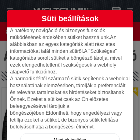
Süti beállítások
A hatékony navigáció és bizonyos funkciók
működésének érdekében sütiket használunk.Az
alábbiakban az egyes kategóriák alatt részletes
Az oldal nem található
információkat talál minden sütiről.A "Szükséges"
kategóriába sorolt sütiket a böngésző tárolja, mivel
ezek elengedhetetlenül szükségesek a webhely
alapvető funkcióihoz.
SPECIÁLIS AJÁNLATOK
A harmadik féltől származó sütik segítenek a weboldal
használatának elemzésében, tárolják a preferenciáit
és releváns tartalmakat és hirdetéseket biztosítanak
Önnek. Ezeket a sütiket csak az Ön előzetes
beleegyezésével tároljuk a
böngészőjében.Eldöntheti, hogy engedélyezi vagy
letiltja ezeket a sütiket, de bizonyos sütik letiltása
befolyásolhatja a böngészési élményt.
Mind elutasítása