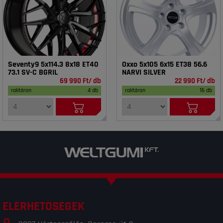
Seventy9 5x114.3 8x18 ET40
Oxxo 5x105 6x15 ET38 56.6
73.1 SV-C BGRIL
NARVI SILVER
69 990 Ft/ db
22 990 Ft/ db
raktáron
4 db
raktáron
16 db
ELÉRHETŐSÉGEK