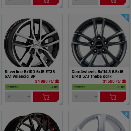
Silverline 5x100 6x15 ET38
Com4wheels 5x114.3 6.5x16
57.1 Valencia_BP
ET40 67.1 Thebe dark
34 990 Ft/ db
31 500 Ft/ db
raktáron
4 db
raktáron
20 db