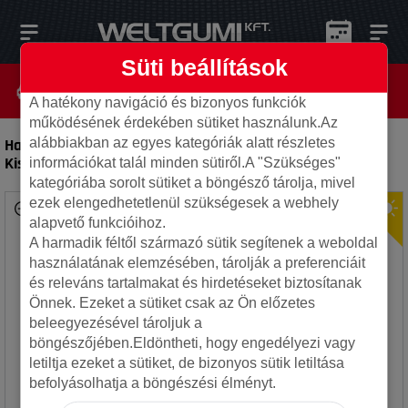
Süti beállítások
A hatékony navigáció és bizonyos funkciók
működésének érdekében sütiket használunk.Az
alábbiakban az egyes kategóriák alatt részletes
Hankook 205/65R16C 103/101H RA18 Vantra LT MO 6PR
-
Kisteher gumi
információkat talál minden sütiről.A "Szükséges"
kategóriába sorolt sütiket a böngésző tárolja, mivel
ezek elengedhetetlenül szükségesek a webhely
alapvető funkcióihoz.
A harmadik féltől származó sütik segítenek a weboldal
használatának elemzésében, tárolják a preferenciáit
és releváns tartalmakat és hirdetéseket biztosítanak
Önnek. Ezeket a sütiket csak az Ön előzetes
beleegyezésével tároljuk a
böngészőjében.Eldöntheti, hogy engedélyezi vagy
letiltja ezeket a sütiket, de bizonyos sütik letiltása
befolyásolhatja a böngészési élményt.