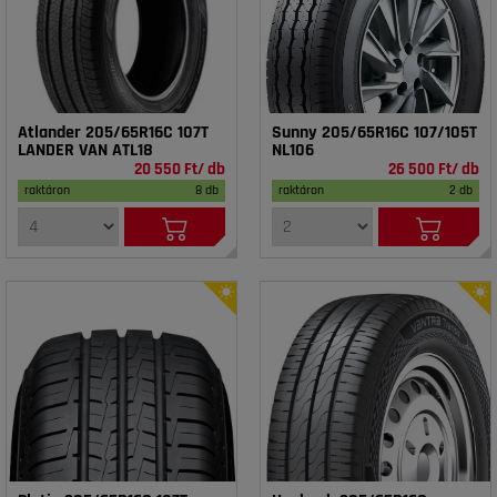
Atlander 205/65R16C 107T
Sunny 205/65R16C 107/105T
LANDER VAN ATL18
NL106
20 550 Ft/ db
26 500 Ft/ db
raktáron
8 db
raktáron
2 db