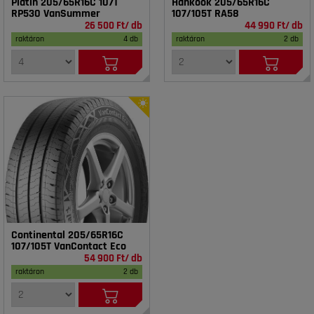
Platin 205/65R16C 107T
Hankook 205/65R16C
RP530 VanSummer
107/105T RA58
26 500 Ft/ db
44 990 Ft/ db
raktáron
4 db
raktáron
2 db
Continental 205/65R16C
107/105T VanContact Eco
54 900 Ft/ db
raktáron
2 db