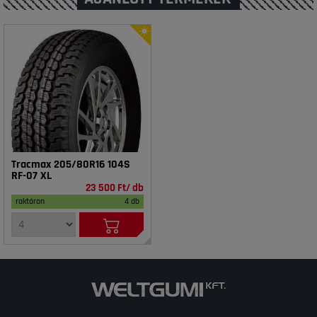
Tracmax 205/80R16 104S
RF-07 XL
23 500 Ft/ db
raktáron
4 db