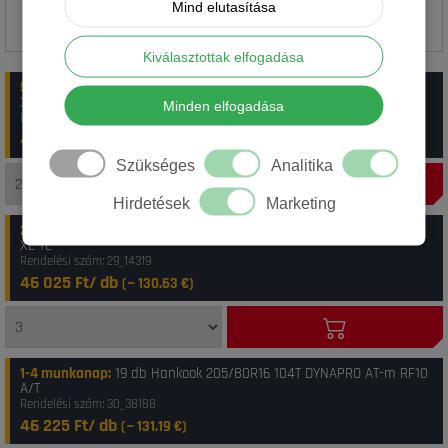
Mind elutasítása
Kiválasztottak elfogadása
5-10 munkanap
:
2 db Hankook 205/80R16 104T Dynapro AT M RF10
XL
Minden elfogadása
Rendelési szám: 25_1018760HATL16020580TATM0
45 250 Ft/ db
(~
128.43
€)
Szükséges
Analitika
Hirdetések
Marketing
2-4 munkanap
:
3 db Hankook 205/80R16 104T RF10 Dynapro AT M
XL TL
Rendelési szám: 29_14319
46 025 Ft/ db
(~
130.63
€)
1-4 munkanap
:
19 db Hankook 205/80R16 104T DYNAPRO AT-m RF10
A/T
Rendelési szám: 30_38188
46 225 Ft/ db
(~
131.19
€)