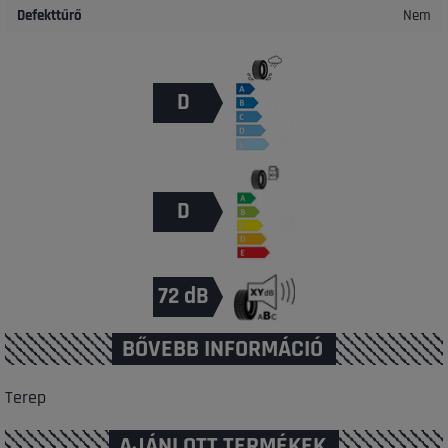
Defekttűrő
Nem
D
D
72 dB
BŐVEBB INFORMÁCIÓ
Terep
AJÁNLOTT TERMÉKEK