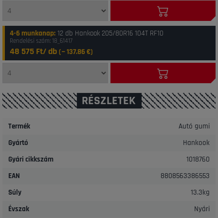
4-6 munkanap
:
12 db Hankook 205/80R16 104T RF10
Rendelési szám: 18_61417
48 575 Ft/ db
(~
137.86
€)
RÉSZLETEK
Termék
Autó gumi
Gyártó
Hankook
Gyári cikkszám
1018760
EAN
8808563386553
Súly
13.3kg
Évszak
Nyári