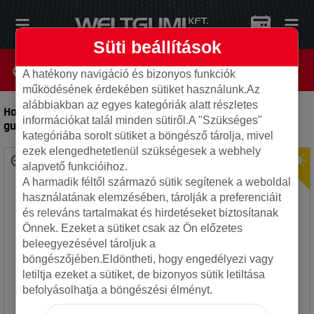
Süti beállítások
A hatékony navigáció és bizonyos funkciók
működésének érdekében sütiket használunk.Az
alábbiakban az egyes kategóriák alatt részletes
Hankook 205/80R16 104T RF10 Dynapro AT M XL TL
-
Autó
információkat talál minden sütiről.A "Szükséges"
gumi
kategóriába sorolt sütiket a böngésző tárolja, mivel
ezek elengedhetetlenül szükségesek a webhely
alapvető funkcióihoz.
A harmadik féltől származó sütik segítenek a weboldal
használatának elemzésében, tárolják a preferenciáit
és releváns tartalmakat és hirdetéseket biztosítanak
Önnek. Ezeket a sütiket csak az Ön előzetes
beleegyezésével tároljuk a
böngészőjében.Eldöntheti, hogy engedélyezi vagy
letiltja ezeket a sütiket, de bizonyos sütik letiltása
befolyásolhatja a böngészési élményt.