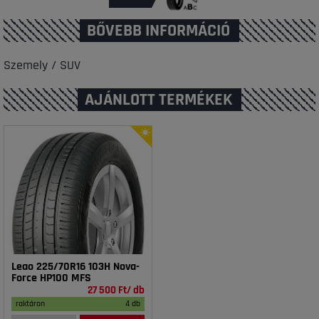
BŐVEBB INFORMÁCIÓ
Szemely / SUV
AJÁNLOTT TERMÉKEK
Leao 225/70R16 103H Nova-
Force HP100 MFS
27 500 Ft/ db
raktáron
4 db