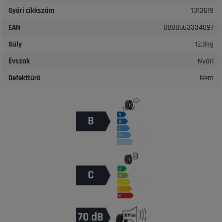
Gyári cikkszám
1013519
EAN
8808563334097
Súly
12.8kg
Évszak
Nyári
Defekttűrő
Nem
B
C
70 dB