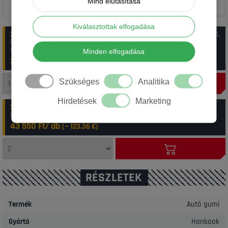
Mind elutasítása
Kiválasztottak elfogadása
2-4 munkanap
:
1 db Hankook 225/70R16 103H RA33 Dynapro HP 2 TL
DOT23
Rendelési szám: 29_14298
Minden elfogadása
36 350 Ft/ db
(~
102.97
€)
Szükséges
Analitika
Hirdetések
Marketing
3-6 munkanap
:
2 db Hankook 225/70R16 103H DYNAPRO HP2
Rendelési szám: 11_000000000020031474
43 550 Ft/ db
(~
123.36
€)
RÉSZLETEK
Termék
Autó gumi
Gyártó
Hankook