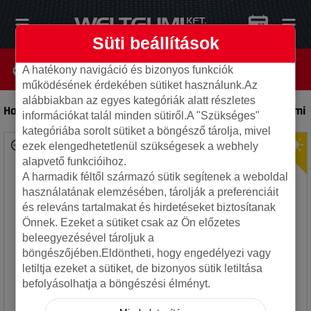
Süti beállítások
A hatékony navigáció és bizonyos funkciók
működésének érdekében sütiket használunk.Az
alábbiakban az egyes kategóriák alatt részletes
Hankook 225/70R16 103H RA33 Dynapro HP 2 TL
-
Autó gumi
információkat talál minden sütiről.A "Szükséges"
kategóriába sorolt sütiket a böngésző tárolja, mivel
ezek elengedhetetlenül szükségesek a webhely
alapvető funkcióihoz.
A harmadik féltől származó sütik segítenek a weboldal
használatának elemzésében, tárolják a preferenciáit
és releváns tartalmakat és hirdetéseket biztosítanak
Önnek. Ezeket a sütiket csak az Ön előzetes
beleegyezésével tároljuk a
böngészőjében.Eldöntheti, hogy engedélyezi vagy
letiltja ezeket a sütiket, de bizonyos sütik letiltása
befolyásolhatja a böngészési élményt.