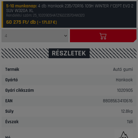
5-10 munkanap
:
4 db Hankook 235/70R16 109H WINTER I*CEPT EVO 2
SUV W320A XL
Rendelési szám: 25_1020905HATZ16023570HW320
60 275 Ft/ db
(~
171.07
€)
RÉSZLETEK
Termék
Autó gumi
Gyártó
Hankook
Gyári cikkszám
1020905
EAN
8808563410616
Súly
12.8kg
Évszak
Téli
Hó