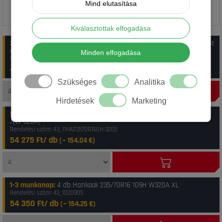
Mind elutasítása
Kiválasztottak elfogadása
2-4 munkanap
:
10 db Hankook 235/70R16 109H W320A Winter i*cept
evo 2 SUV XL TL DOT24
Minden elfogadása
Rendelési szám: 29_72373
45 950 Ft/ db
(~
130.41
€)
Szükséges
Analitika
Hirdetések
Marketing
5-10 munkanap
:
7 db Hankook 235/70R16 109H Icept Evo-2 SUV XL
/(W-320A)
Rendelési szám: 43_11HA23570R160H-3202
54 275 Ft/ db
(~
154.04
€)
1-3 munkanap
:
4 db Hankook 235/70R16 109H W320A XL
Rendelési szám: 42_1020905
54 350 Ft/ db
(~
154.25
€)