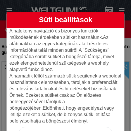
Süti beállítások
A hatékony navigáció és bizonyos funkciók
működésének érdekében sütiket használunk.Az
alábbiakban az egyes kategóriák alatt részletes
Hankook 235/70R16 109H WINTER ICEPT EVO2 W320A
-
Autó
információkat talál minden sütiről.A "Szükséges"
gumi
kategóriába sorolt sütiket a böngésző tárolja, mivel
ezek elengedhetetlenül szükségesek a webhely
alapvető funkcióihoz.
A harmadik féltől származó sütik segítenek a weboldal
használatának elemzésében, tárolják a preferenciáit
és releváns tartalmakat és hirdetéseket biztosítanak
Önnek. Ezeket a sütiket csak az Ön előzetes
beleegyezésével tároljuk a
böngészőjében.Eldöntheti, hogy engedélyezi vagy
letiltja ezeket a sütiket, de bizonyos sütik letiltása
befolyásolhatja a böngészési élményt.