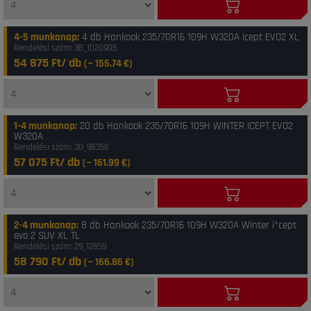
4-5 munkanap
:
4 db Hankook 235/70R16 109H W320A Icept EVO2 XL
Rendelési szám: 38_1020905
54 875 Ft/ db
(~
155.74
€)
1-4 munkanap
:
20 db Hankook 235/70R16 109H WINTER ICEPT EVO2
W320A
Rendelési szám: 30_98358
57 075 Ft/ db
(~
161.99
€)
2-4 munkanap
:
8 db Hankook 235/70R16 109H W320A Winter i*cept
evo 2 SUV XL TL
Rendelési szám: 29_12859
58 790 Ft/ db
(~
166.86
€)