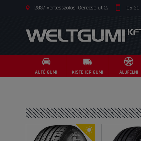
2837 Vértesszőlős, Gerecse út 2.
06 30
AUTÓ GUMI
KISTEHER GUMI
ALUFELNI