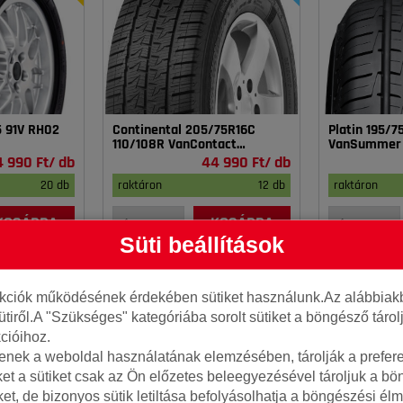
5 91V RH02
Continental 205/75R16C
Platin 195/
110/108R VanContact
VanSummer
4Season
4 990 Ft/ db
44 990 Ft/ db
20 db
raktáron
12 db
raktáron
KOSÁRBA
KOSÁRBA
Süti beállítások
nkciók működésének érdekében sütiket használunk.Az alábbiakb
ütiről.A "Szükséges" kategóriába sorolt sütiket a böngésző táro
cióihoz.
tenek a weboldal használatának elemzésében, tárolják a preferen
ket a sütiket csak az Ön előzetes beleegyezésével tároljuk a b
iket, de bizonyos sütik letiltása befolyásolhatja a böngészési élm