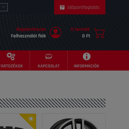
Időpontfoglalás
Bejelentkezés
0 termék
Felhasználói fiók
0 Ft
TARTOZÉKOK
KAPCSOLAT
INFORMÁCIÓK