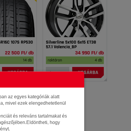
75R16C 107S RP530
Silverline 5x100 6x15 ET38
57.1 Valencia_BP
22 500 Ft/ db
34 990 Ft/ db
14 db
raktáron
4 db
KOSÁRBA
KOSÁRBA
an az egyes kategóriák alatt
lja, mivel ezek elengedhetetlenül
ciáit és releváns tartalmakat és
öngészőjében.Eldöntheti, hogy
ényt.