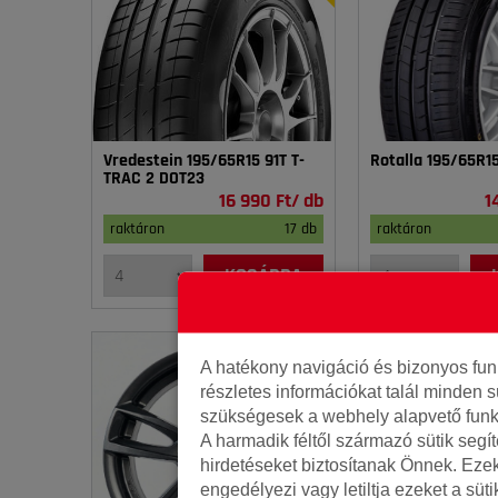
Vredestein 195/65R15 91T T-
Rotalla 195/65R1
TRAC 2 DOT23
16 990 Ft/ db
1
raktáron
17 db
raktáron
KOSÁRBA
A hatékony navigáció és bizonyos fu
részletes információkat talál minden s
szükségesek a webhely alapvető funk
A harmadik féltől származó sütik segí
hirdetéseket biztosítanak Önnek. Eze
engedélyezi vagy letiltja ezeket a süt