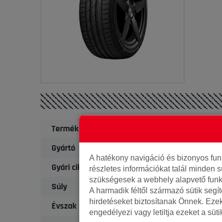
Termék
Gyártó
A hatékony navigáció és bizonyos fu
Gyári cikkszám
részletes információkat talál minden s
szükségesek a webhely alapvető funk
Súly
A harmadik féltől származó sütik segí
hirdetéseket biztosítanak Önnek. Eze
Évszak
engedélyezi vagy letiltja ezeket a süt