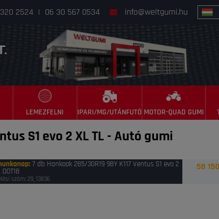
 320 2524
|
06 30 567 0534
info@weltgumi.hu
LEMEZFELNI
IPARI/MG/UTÁNFUTÓ
MOTOR-QUAD GUMI
tus S1 evo 2 XL TL
-
Autó gumi
munkanap
:
7 db Hankook 285/30R19 98Y K117 Ventus S1 evo 2
58 150
L DOT18
lési szám: 29_13836