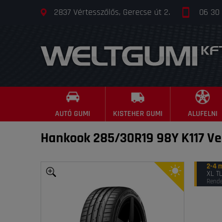
2837 Vértesszőlős, Gerecse út 2.
06 30
AUTÓ GUMI
KISTEHER GUMI
ALUFELNI
Hankook 285/30R19 98Y K117 Ven
2-4 
XL T
Rende