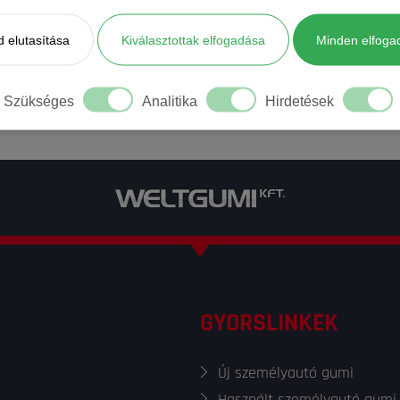
 elutasítása
Kiválasztottak elfogadása
Minden elfoga
BŐVEBB INFORMÁCIÓ
Szükséges
Analitika
Hirdetések
GYORSLINKEK
Új személyautó gumi
Használt személyautó gumi