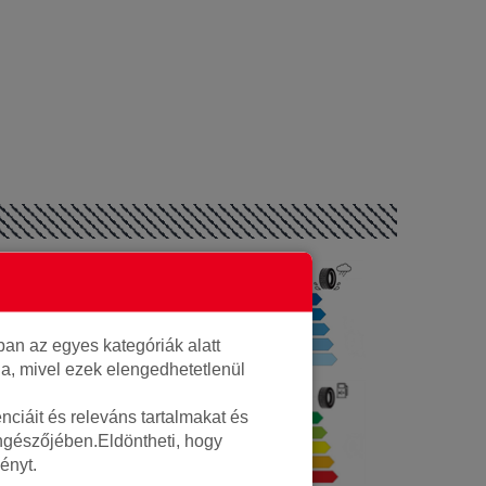
Autó gumi
A
Hankook
an az egyes kategóriák alatt
1014477
lja, mivel ezek elengedhetetlenül
12.7kg
ciáit és releváns tartalmakat és
E
öngészőjében.Eldöntheti, hogy
Nyári
ényt.