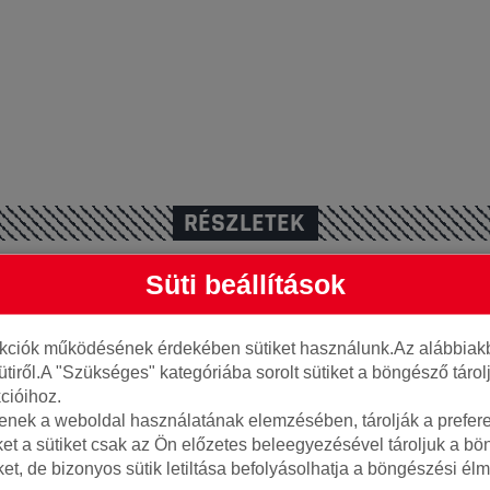
RÉSZLETEK
Süti beállítások
nkciók működésének érdekében sütiket használunk.Az alábbiakb
ütiről.A "Szükséges" kategóriába sorolt sütiket a böngésző táro
cióihoz.
tenek a weboldal használatának elemzésében, tárolják a preferen
ket a sütiket csak az Ön előzetes beleegyezésével tároljuk a b
iket, de bizonyos sütik letiltása befolyásolhatja a böngészési élm