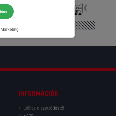
Nem
72 dB
dása
Marketing
INFORMÁCIÓK
Elállás a szerződéstől
ÁSZF