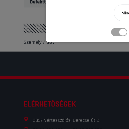
Defekttűrő
Mind
Szemely / SUV
ELÉRHETŐSÉGEK
2837 Vértesszőlős, Gerecse út 2.