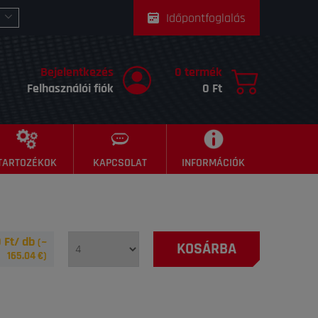
Időpontfoglalás
Bejelentkezés
0 termék
Felhasználói fiók
0 Ft
TARTOZÉKOK
KAPCSOLAT
INFORMÁCIÓK
 Ft/ db
(~
KOSÁRBA
165.04
€)