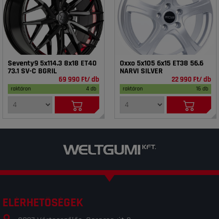
Seventy9 5x114.3 8x18 ET40
Oxxo 5x105 6x15 ET38 56.6
73.1 SV-C BGRIL
NARVI SILVER
69 990 Ft/ db
22 990 Ft/ db
raktáron
4 db
raktáron
16 db
ELÉRHETŐSÉGEK