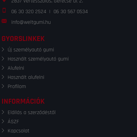
2837 Vértesszőlős, Gerecse út 2.
06 30 320 2524
|
06 30 567 0534
info@weltgumi.hu
GYORSLINKEK
Új személyautó gumi
Használt személyautó gumi
Alufelni
Használt alufelni
Profilom
INFORMÁCIÓK
Elállás a szerződéstől
ÁSZF
Kapcsolat