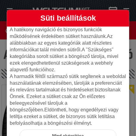
Süti beállítások
A hatékony navigáció és bizonyos funkciók
működésének érdekében sütiket használunk.Az
alábbiakban az egyes kategóriák alatt részletes
Az oldal nem található
információkat talál minden sütiről.A "Szükséges"
kategóriába sorolt sütiket a böngésző tárolja, mivel
ezek elengedhetetlenül szükségesek a webhely
alapvető funkcióihoz.
SPECIÁLIS AJÁNLATOK
A harmadik féltől származó sütik segítenek a weboldal
használatának elemzésében, tárolják a preferenciáit
és releváns tartalmakat és hirdetéseket biztosítanak
Önnek. Ezeket a sütiket csak az Ön előzetes
beleegyezésével tároljuk a
böngészőjében.Eldöntheti, hogy engedélyezi vagy
letiltja ezeket a sütiket, de bizonyos sütik letiltása
befolyásolhatja a böngészési élményt.
Mind elutasítása