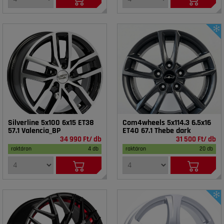
Silverline 5x100 6x15 ET38
Com4wheels 5x114.3 6.5x16
57.1 Valencia_BP
ET40 67.1 Thebe dark
34 990 Ft/ db
31 500 Ft/ db
raktáron
4 db
raktáron
20 db