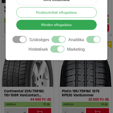
Vredestein 195/65R15 91T T-
Rotalla 195/65R15 91V RH02
TRAC 2 DOT23
Kiválasztottak elfogadása
16 990 Ft/ db
14 990 Ft/ db
raktáron
17 db
raktáron
20 db
Minden elfogadása
Szükséges
Analitika
Hirdetések
Marketing
Continental 205/75R16C
Platin 195/75R16C 107S
110/108R VanContact
RP530 VanSummer
4Season
44 990 Ft/ db
22 500 Ft/ db
raktáron
12 db
raktáron
14 db