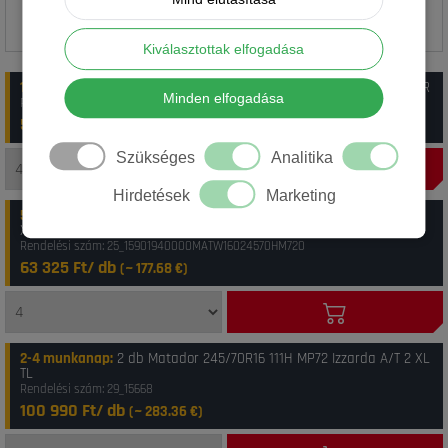
Kiválasztottak elfogadása
1-4 munkanap
:
11 db Matador 245/70R16 111H MP72 IZZARDA AT 2 FR
Minden elfogadása
Rendelési szám: 30_81049
56 975 Ft/ db
(~
159.86
€)
Szükséges
Analitika
Hirdetések
Marketing
5-10 munkanap
:
9 db Matador 245/70R16 111H MP72 IZZARDA A/T 2
XL FR
Rendelési szám: 25_15901940000MATW16024570HM720
63 325 Ft/ db
(~
177.68
€)
2-4 munkanap
:
2 db Matador 245/70R16 111H MP72 Izzarda A/T 2 XL
TL
Rendelési szám: 29_15668
100 990 Ft/ db
(~
283.36
€)