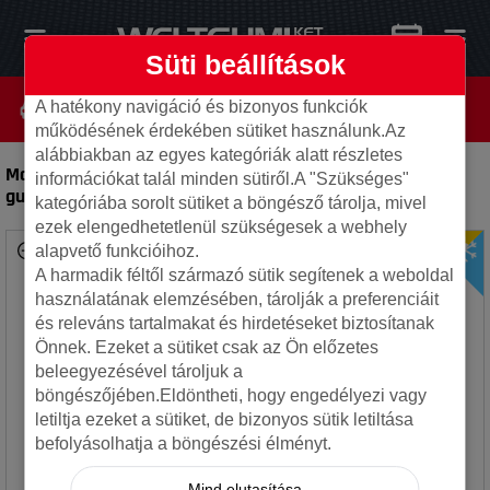
Süti beállítások
A hatékony navigáció és bizonyos funkciók
működésének érdekében sütiket használunk.Az
alábbiakban az egyes kategóriák alatt részletes
Matador 245/70R16 111H MP72 IZZARDA A/T 2 XL FR
-
Autó
információkat talál minden sütiről.A "Szükséges"
gumi
kategóriába sorolt sütiket a böngésző tárolja, mivel
ezek elengedhetetlenül szükségesek a webhely
alapvető funkcióihoz.
A harmadik féltől származó sütik segítenek a weboldal
használatának elemzésében, tárolják a preferenciáit
és releváns tartalmakat és hirdetéseket biztosítanak
Önnek. Ezeket a sütiket csak az Ön előzetes
beleegyezésével tároljuk a
böngészőjében.Eldöntheti, hogy engedélyezi vagy
letiltja ezeket a sütiket, de bizonyos sütik letiltása
befolyásolhatja a böngészési élményt.
Mind elutasítása