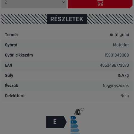
RÉSZLETEK
Termék
Autó gumi
Gyártó
Matador
Gyári cikkszám
15901940000
EAN
4050496773878
Súly
15.9kg
Évszak
Négyévszakos
Defekttűrő
Nem
E