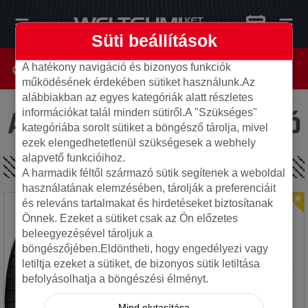
Süti beállítások
A hatékony navigáció és bizonyos funkciók
működésének érdekében sütiket használunk.Az
alábbiakban az egyes kategóriák alatt részletes
Az oldal nem található
információkat talál minden sütiről.A "Szükséges"
kategóriába sorolt sütiket a böngésző tárolja, mivel
ezek elengedhetetlenül szükségesek a webhely
alapvető funkcióihoz.
SPECIÁLIS AJÁNLATOK
A harmadik féltől származó sütik segítenek a weboldal
használatának elemzésében, tárolják a preferenciáit
és releváns tartalmakat és hirdetéseket biztosítanak
Önnek. Ezeket a sütiket csak az Ön előzetes
beleegyezésével tároljuk a
böngészőjében.Eldöntheti, hogy engedélyezi vagy
letiltja ezeket a sütiket, de bizonyos sütik letiltása
befolyásolhatja a böngészési élményt.
Mind elutasítása