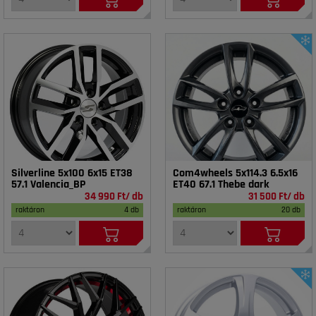
Silverline 5x100 6x15 ET38
Com4wheels 5x114.3 6.5x16
57.1 Valencia_BP
ET40 67.1 Thebe dark
34 990 Ft/ db
31 500 Ft/ db
raktáron
4 db
raktáron
20 db