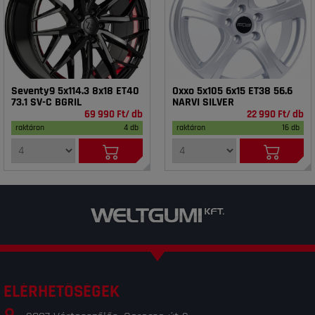
Seventy9 5x114.3 8x18 ET40
Oxxo 5x105 6x15 ET38 56.6
73.1 SV-C BGRIL
NARVI SILVER
69 990 Ft/ db
22 990 Ft/ db
raktáron
4 db
raktáron
16 db
ELÉRHETŐSÉGEK