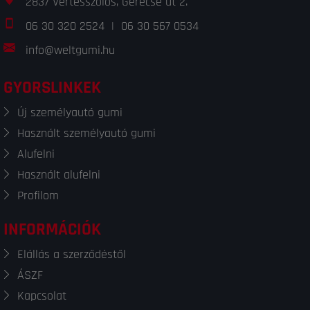
2837 Vértesszőlős, Gerecse út 2.
06 30 320 2524
|
06 30 567 0534
info@weltgumi.hu
GYORSLINKEK
Új személyautó gumi
Használt személyautó gumi
Alufelni
Használt alufelni
Profilom
INFORMÁCIÓK
Elállás a szerződéstől
ÁSZF
Kapcsolat