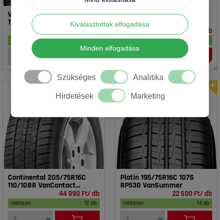
Vredestein 195/65R15 91T T-
Rotalla 195/65R15 91V RH02
TRAC 2 DOT23
Kiválasztottak elfogadása
16 990 Ft/ db
14 990 Ft/ db
raktáron
17 db
raktáron
18 db
Minden elfogadása
Szükséges
Analitika
Hirdetések
Marketing
Continental 205/75R16C
Platin 195/75R16C 107S
110/108R VanContact
RP530 VanSummer
4Season
44 990 Ft/ db
22 500 Ft/ db
raktáron
12 db
raktáron
14 db