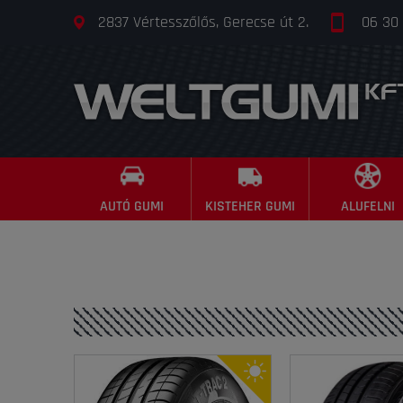
2837 Vértesszőlős, Gerecse út 2.
06 30
AUTÓ GUMI
KISTEHER GUMI
ALUFELNI