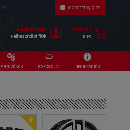
Időpontfoglalás
Bejelentkezés
0 termék
Felhasználói fiók
0 Ft
TARTOZÉKOK
KAPCSOLAT
INFORMÁCIÓK