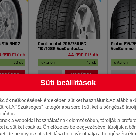
5 91V RH02
Continental 205/75R16C
Platin 195/
110/108R VanContact
VanSummer
4Season
4 990 Ft/ db
44 990 Ft/ db
20 db
raktáron
12 db
raktáron
KOSÁRBA
KOSÁRBA
Süti beállítások
nkciók működésének érdekében sütiket használunk.Az alábbiakb
ütiről.A "Szükséges" kategóriába sorolt sütiket a böngésző táro
cióihoz.
tenek a weboldal használatának elemzésében, tárolják a preferen
ket a sütiket csak az Ön előzetes beleegyezésével tároljuk a b
iket, de bizonyos sütik letiltása befolyásolhatja a böngészési élm