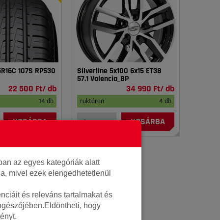
75R16C 107S RP530
Silverline 5x100 6x15 ET38
57.1 Valencia_BP
22 500 Ft/ db
34 990 Ft/ db
14 db
raktáron
4 db
KOSÁRBA
KOSÁRBA
an az egyes kategóriák alatt
lja, mivel ezek elengedhetetlenül
ciáit és releváns tartalmakat és
öngészőjében.Eldöntheti, hogy
ényt.