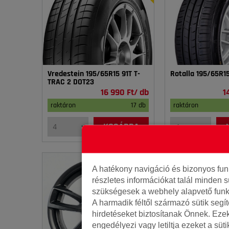
Vredestein 195/65R15 91T T-
Rotalla 195/65R1
TRAC 2 DOT23
16 990 Ft/ db
1
raktáron
17 db
raktáron
KOSÁRBA
A hatékony navigáció és bizonyos fu
részletes információkat talál minden s
szükségesek a webhely alapvető funk
A harmadik féltől származó sütik segí
hirdetéseket biztosítanak Önnek. Eze
engedélyezi vagy letiltja ezeket a süt