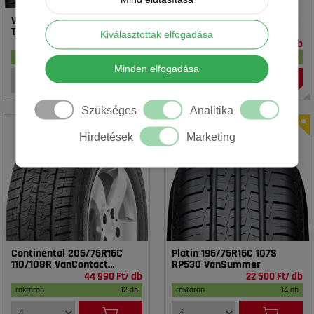
Vredestein 195/65R15 91T T-
Rotalla 195/65R15 91V RH02
TRAC 2 DOT23
Kiválasztottak elfogadása
16 990 Ft/ db
14 990 Ft/ db
raktáron
17 db
raktáron
18 db
Minden elfogadása
Szükséges
Analitika
Hirdetések
Marketing
Continental 205/75R16C
Platin 195/75R16C 107S
110/108R VanContact
RP530 VanSummer
4Season
44 990 Ft/ db
22 500 Ft/ db
raktáron
12 db
raktáron
14 db