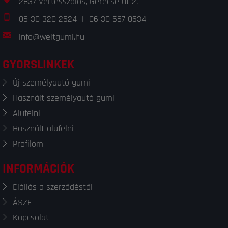
2837 Vértesszőlős, Gerecse út 2.
06 30 320 2524
|
06 30 567 0534
info@weltgumi.hu
GYORSLINKEK
Új személyautó gumi
Használt személyautó gumi
Alufelni
Használt alufelni
Profilom
INFORMÁCIÓK
Elállás a szerződéstől
ÁSZF
Kapcsolat