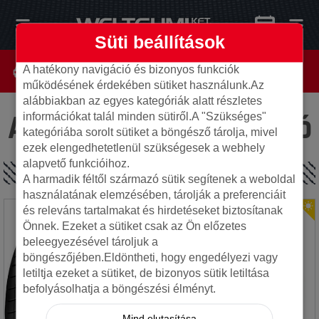
Süti beállítások
A hatékony navigáció és bizonyos funkciók
működésének érdekében sütiket használunk.Az
alábbiakban az egyes kategóriák alatt részletes
Az oldal nem található
információkat talál minden sütiről.A "Szükséges"
kategóriába sorolt sütiket a böngésző tárolja, mivel
ezek elengedhetetlenül szükségesek a webhely
alapvető funkcióihoz.
SPECIÁLIS AJÁNLATOK
A harmadik féltől származó sütik segítenek a weboldal
használatának elemzésében, tárolják a preferenciáit
és releváns tartalmakat és hirdetéseket biztosítanak
Önnek. Ezeket a sütiket csak az Ön előzetes
beleegyezésével tároljuk a
böngészőjében.Eldöntheti, hogy engedélyezi vagy
letiltja ezeket a sütiket, de bizonyos sütik letiltása
befolyásolhatja a böngészési élményt.
Mind elutasítása