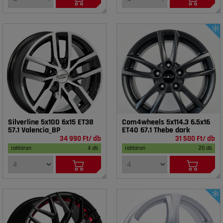
Silverline 5x100 6x15 ET38
Com4wheels 5x114.3 6.5x16
57.1 Valencia_BP
ET40 67.1 Thebe dark
34 990 Ft/ db
31 500 Ft/ db
raktáron
4 db
raktáron
20 db