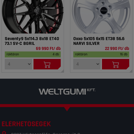
Seventy9 5x114.3 8x18 ET40
Oxxo 5x105 6x15 ET38 56.6
73.1 SV-C BGRIL
NARVI SILVER
69 990 Ft/ db
22 990 Ft/ db
raktáron
4 db
raktáron
16 db
ELÉRHETŐSÉGEK