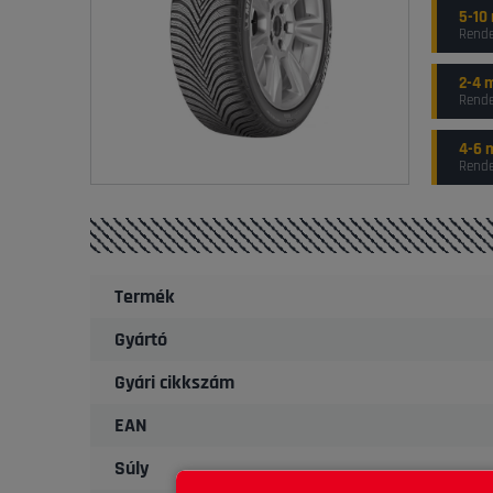
5-10
Rende
2-4 
Rende
4-6 
Rende
Termék
Gyártó
Gyári cikkszám
EAN
Súly