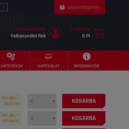
Időpontfoglalás
Bejelentkezés
0 termék
Felhasználói fiók
0 Ft
TARTOZÉKOK
KAPCSOLAT
INFORMÁCIÓK
 Ft/ db
(~
KOSÁRBA
179.83
€)
 Ft/ db
(~
KOSÁRBA
180.49
€)