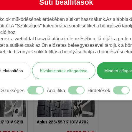
Süti beállítások
nkciók működésének érdekében sütiket használunk.Az alábbiakb
ütiről.A "Szükséges" kategóriába sorolt sütiket a böngésző táro
cióihoz.
tenek a weboldal használatának elemzésében, tárolják a preferen
ket a sütiket csak az Ön előzetes beleegyezésével tároljuk a b
AJÁNLOTT TERMÉKEK
iket, de bizonyos sütik letiltása befolyásolhatja a böngészési élm
 elutasítása
Kiválasztottak elfogadása
Minden elfoga
Szükséges
Analitika
Hirdetések
7 101V S210
Aplus 225/55R17 101V A702