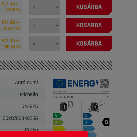
 Ft/ db
(~
KOSÁRBA
182.8
€)
 Ft/ db
(~
KOSÁRBA
183.47
€)
 Ft/ db
(~
KOSÁRBA
190.94
€)
Autó gumi
Michelin
644825
3528706448256
10.4kg