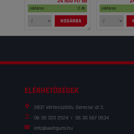
24 500 Ft/ db
2
raktáron
2 db
raktáron
KOSÁRBA
ELÉRHETŐSÉGEK
2837 Vértesszőlős, Gerecse út 2.
06 30 320 2524
|
06 30 567 0534
info@weltgumi.hu