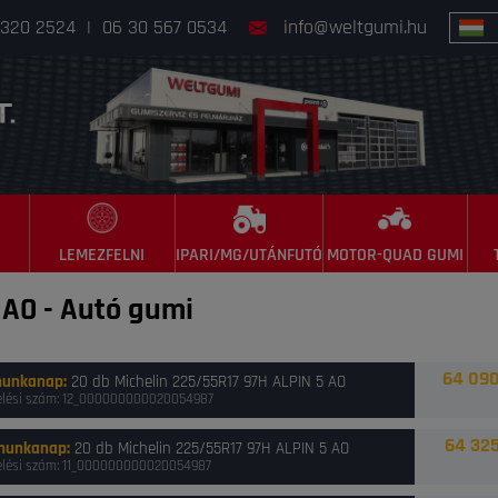
 320 2524
|
06 30 567 0534
info@weltgumi.hu
LEMEZFELNI
IPARI/MG/UTÁNFUTÓ
MOTOR-QUAD GUMI
 AO
-
Autó gumi
64 090
munkanap
:
20 db Michelin 225/55R17 97H ALPIN 5 AO
lési szám: 12_000000000020054987
64 325
munkanap
:
20 db Michelin 225/55R17 97H ALPIN 5 AO
lési szám: 11_000000000020054987