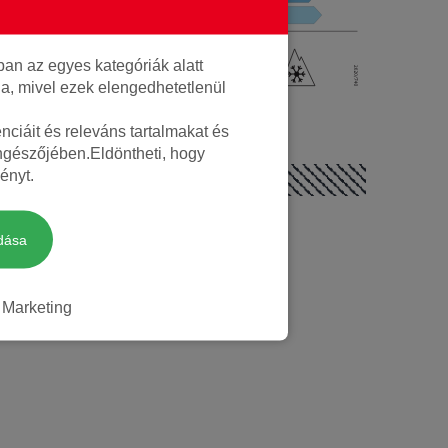
Téli
an az egyes kategóriák alatt
lja, mivel ezek elengedhetetlenül
Nem
ciáit és releváns tartalmakat és
öngészőjében.Eldöntheti, hogy
ényt.
dása
Marketing