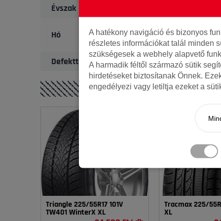
Évszak
A hatékony navigáció és bizonyos fu
Hó
részletes információkat talál minden s
szükségesek a webhely alapvető funk
Defekttűrő
A harmadik féltől származó sütik segí
hirdetéseket biztosítanak Önnek. Eze
engedélyezi vagy letiltja ezeket a süt
Mind
Triangle 225/55R17 101V
Tracmax 225/55R1
TW401 WinterX XL
XL