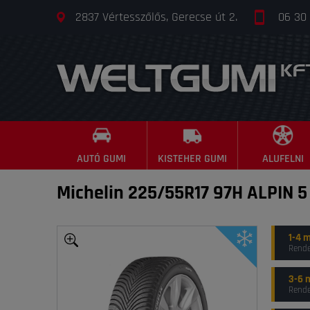
2837 Vértesszőlős, Gerecse út 2.
06 30
AUTÓ GUMI
KISTEHER GUMI
ALUFELNI
Michelin 225/55R17 97H ALPIN 5
1-4 
Rende
3-6 
Rende