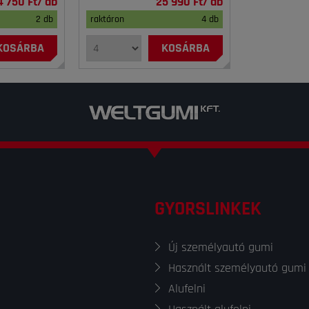
4 750 Ft/ db
25 990 Ft/ db
2 db
raktáron
4 db
KOSÁRBA
KOSÁRBA
GYORSLINKEK
Új személyautó gumi
Használt személyautó gumi
Alufelni