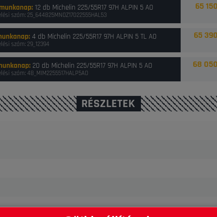
65 150
 munkanap
:
12 db Michelin 225/55R17 97H ALPIN 5 AO
lési szám: 25_644825MNOZ17022555HAL53
65 390
munkanap
:
4 db Michelin 225/55R17 97H ALPIN 5 TL AO
lési szám: 29_12394
68 050
munkanap
:
20 db Michelin 225/55R17 97H ALPIN 5 AO
lési szám: 48_MIM2255517HALP5AO
RÉSZLETEK