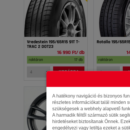
Vredestein 195/65R15 91T T-
Rotalla 195/65R1
TRAC 2 DOT23
16 990 Ft/ db
1
raktáron
17 db
raktáron
KOSÁRBA
A hatékony navigáció és bizonyos fu
részletes információkat talál minden s
szükségesek a webhely alapvető funk
A harmadik féltől származó sütik segí
hirdetéseket biztosítanak Önnek. Eze
engedélyezi vagy letiltja ezeket a süt