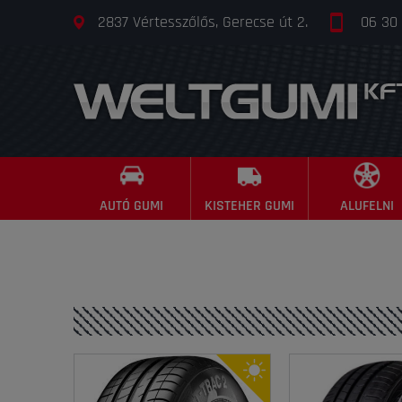
2837 Vértesszőlős, Gerecse út 2.
06 30
AUTÓ GUMI
KISTEHER GUMI
ALUFELNI