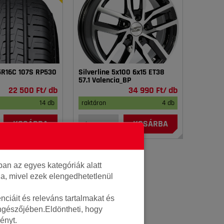
75R16C 107S RP530
Silverline 5x100 6x15 ET38
57.1 Valencia_BP
22 500 Ft/ db
34 990 Ft/ db
14 db
raktáron
4 db
KOSÁRBA
KOSÁRBA
an az egyes kategóriák alatt
lja, mivel ezek elengedhetetlenül
ciáit és releváns tartalmakat és
öngészőjében.Eldöntheti, hogy
ényt.