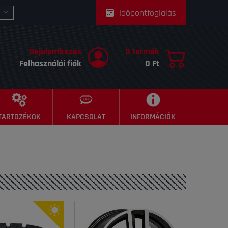
Időpontfoglalás
Bejelentkezés
0 termék
Felhasználói fiók
0 Ft
TARTOZÉKOK
KAPCSOLAT
INFORMÁCIÓK