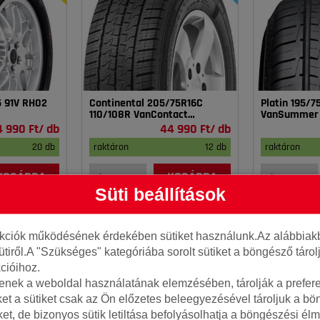
5 91V RH02
Continental 205/75R16C
Platin 195/
110/108R VanContact
VanSummer
4Season
4 990 Ft/ db
44 990 Ft/ db
20 db
raktáron
12 db
raktáron
KOSÁRBA
KOSÁRBA
Süti beállítások
nkciók működésének érdekében sütiket használunk.Az alábbiakb
ütiről.A "Szükséges" kategóriába sorolt sütiket a böngésző táro
cióihoz.
tenek a weboldal használatának elemzésében, tárolják a preferen
ket a sütiket csak az Ön előzetes beleegyezésével tároljuk a b
iket, de bizonyos sütik letiltása befolyásolhatja a böngészési élm